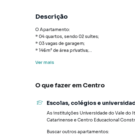
Descrição
O Apartamento:
* 04 quartos, sendo 02 suítes;
* 03 vagas de garagem;
* 146m² de área privativa;
* Lavabo;
Ver
mais
* Churrasqueira a carvão;
* Banheiro social;
* Sacada gourmet;
O que fazer em
Centro
* Cozinha;
* Área de serviço.
Escolas, colégios e universida
Área de Lazer:
* Piscina;
As instituições
Universidade do Vale do 
* Sauna;
Catarinense
e
Centro Educacional Const
* Pub;
Buscar outros
apartamentos
:
* Quadra;