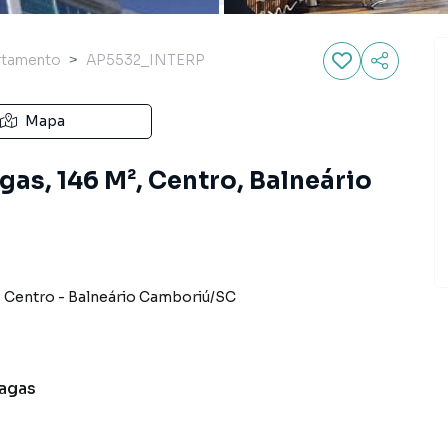
rtamento
AP5532_INTERP
Mapa
as, 146 M², Centro, Balneário
-
Centro
-
Balneário Camboriú
/
SC
agas