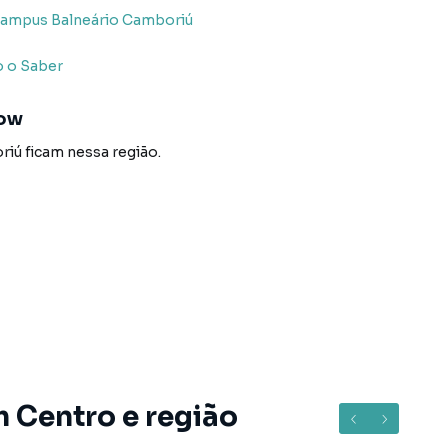
, Campus Balneário Camboriú
o o Saber
how
riú
ficam nessa região.
+ balões semestrais + saldo parcelado em até 48 vezes
m Centro e região
os corretores