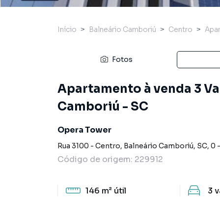
Início
Balneário Camboriú
Centro
Apa
Fotos
Apartamento à venda 3 Vag
Camboriú - SC
Opera Tower
Rua 3100 - Centro, Balneário Camboriú, SC
,
0
Código de origem:
229912
146 m²
útil
3
v