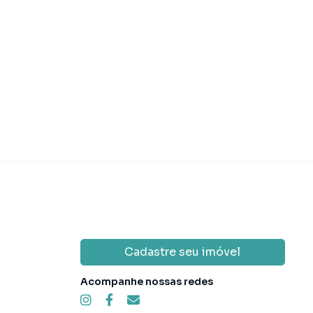
 2.950.000,00
R$ 3.300.
Venda
Cadastre seu imóvel
Acompanhe nossas redes