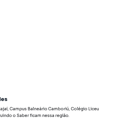
des
Itajaí, Campus Balneário Camboriú
,
Colégio Liceu
ruindo o Saber
ficam nessa região.