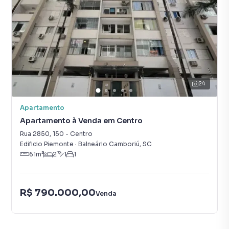
24
Apartamento
Apartamento à Venda em Centro
Rua 2850
,
150
-
Centro
Edificio Piemonte
·
Balneário Camboriú
,
SC
61
m²
2
1
1
R$ 790.000,00
Venda