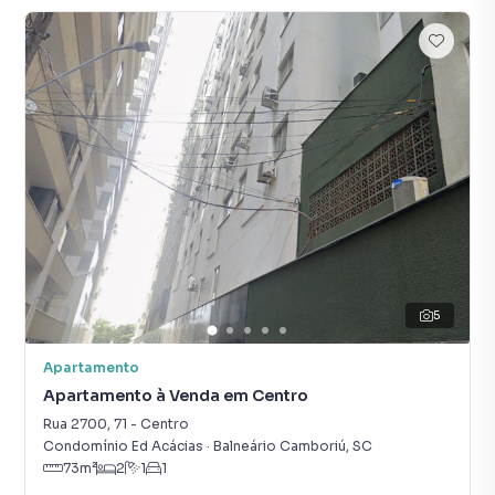
5
Apartamento
Apartamento à Venda em Centro
Rua 2700
,
71
-
Centro
Condomínio Ed Acácias
·
Balneário Camboriú
,
SC
73
m²
2
1
1