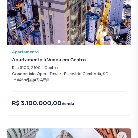
15
Apartamento
Apartamento à Venda em Centro
Rua 3100
,
3100
-
Centro
Condomínio Opera Tower
·
Balneário Camboriú
,
SC
146
m²
4
4
3
R$ 3.100.000,00
Venda