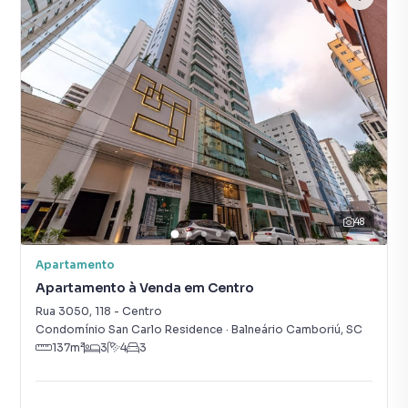
48
Apartamento
Apartamento à Venda em Centro
Rua 3050
,
118
-
Centro
Condomínio San Carlo Residence
·
Balneário Camboriú
,
SC
137
m²
3
4
3