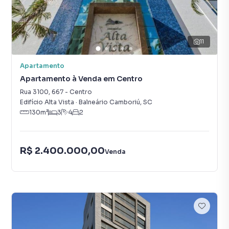
11
Apartamento
Apartamento à Venda em Centro
Rua 3100
,
667
-
Centro
Edifício Alta Vista
·
Balneário Camboriú
,
SC
130
m²
3
4
2
R$ 2.400.000,00
Venda