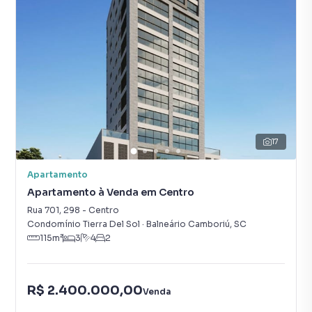
17
Apartamento
Apartamento à Venda em Centro
Rua 701
,
298
-
Centro
Condomínio Tierra Del Sol
·
Balneário Camboriú
,
SC
115
m²
3
4
2
R$ 2.400.000,00
Venda