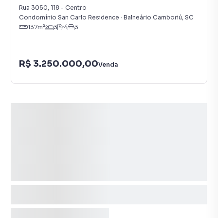
Rua 3050
,
118
-
Centro
Condomínio San Carlo Residence
·
Balneário Camboriú
,
SC
137
m²
3
4
3
R$ 3.250.000,00
Venda