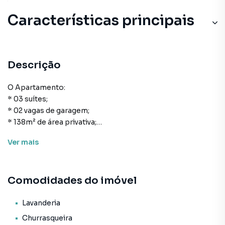
Características principais
Descrição
O Apartamento:
* 03 suítes;
* 02 vagas de garagem;
* 138m² de área privativa;
* Cozinha;
Ver
mais
* Área de serviço;
* Lavabo;
* Living para sala de estar e de jantar;
Comodidades do imóvel
* Churrasqueira.
O Empreendimento / Área de lazer:
Lavanderia
* Sala de jogos;
Churrasqueira