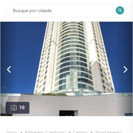
19
Início
Balneário Camboriú
Centro
Apartamento