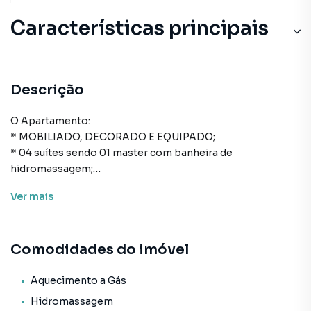
Características principais
Descrição
O Apartamento:
* MOBILIADO, DECORADO E EQUIPADO;
* 04 suítes sendo 01 master com banheira de
hidromassagem;
* 03 vagas de garagem;
Ver
mais
* 159m² de área privativa;
* 252m² de área total;
* Cozinha;
Comodidades do imóvel
* Área de serviço;
* Lavabo;
* Sala de estar e de jantar;
Aquecimento a Gás
* Churrasqueira;
Hidromassagem