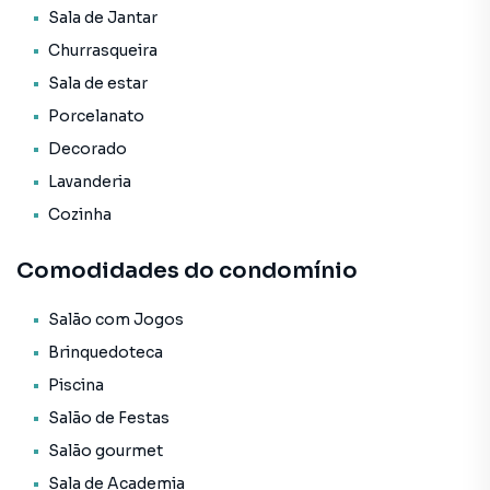
* Infraestrutura para água quente;
Sala de Jantar
* Espera para split;
Churrasqueira
* Acabamento em gesso;
* Porcelanato;
Sala de estar
* Ar Condicionado;
Porcelanato
* Hidrômetro Individual;
Decorado
* Gás Individual;
* Móveis Planejados;
Lavanderia
* Aquecimento a Gás.
Cozinha
O Empreendimento / Área de lazer:
Comodidades do condomínio
* Piscina infantil;
* Academia;
Salão com Jogos
* Sala de jogos;
Brinquedoteca
* Playground;
* Salão de festas;
Piscina
* Lounge;
Salão de Festas
* Bicicletário;
Salão gourmet
* Entrada p/ banhistas e box de praia;
* Hall de entrada decorado e mobiliado;
Sala de Academia