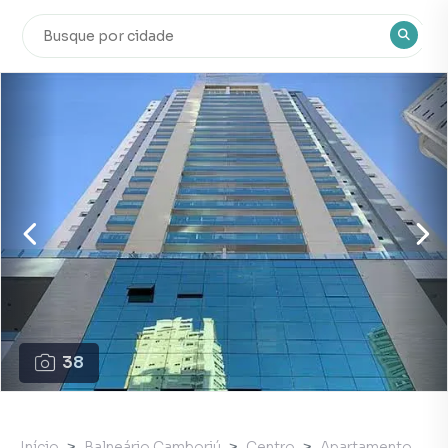
38
Início
Balneário Camboriú
Centro
Apartamento