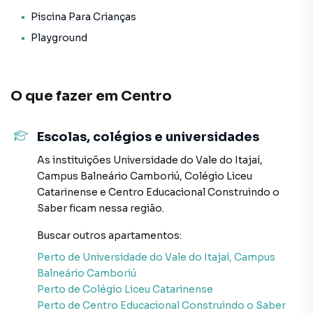
* Pub;
Piscina Para Crianças
* Hidromassagem;
Playground
* Sala de games;
* Brinquedoteca;
* Elevador;
* Espaço gourmet;
O que fazer em
Centro
* Piscina adulto.
Escolas, colégios e universidades
Forma de pagamento:
> Valor total: R$ 3.950.000,00
As instituições
Universidade do Vale do Itajaí,
> Para mais informações, consulte um de nossos
Campus Balneário Camboriú
,
Colégio Liceu
corretores
Catarinense
e
Centro Educacional Construindo o
Saber
ficam nessa região.
AGENDE JÁ SUA VISITA!
O valor do imóvel poderá sofrer alteração sem aviso
Buscar outros
apartamentos
:
prévio.
Perto de
Universidade do Vale do Itajaí, Campus
Balneário Camboriú
Perto de
Colégio Liceu Catarinense
Apartamento para Venda em região valorizada do bairro
Perto de
Centro Educacional Construindo o Saber