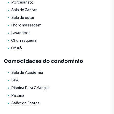
* Infraestrutura para água quente;
Porcelanato
* Espera para split;
Sala de Jantar
* Acabamento em gesso;
Sala de estar
* Porcelanato.
Hidromassagem
O Empreendimento / Área de lazer:
Lavanderia
* Piscina infantil;
Churrasqueira
* Academia;
* Spa;
Ofurô
* Sauna;
* Salão de festas;
Comodidades do condomínio
* Solarium;
* Piscina adulto.
Sala de Academia
SPA
Forma de pagamento:
Piscina Para Crianças
> Valor total: R$ 8.500.000,00
> Entrada + 04 reforços + saldo parcelado em até 84 vezes
Piscina
mensais
Salão de Festas
> Para mais informações, consulte um de nossos
corretores