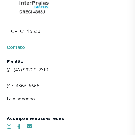
muito o número de contatos interessados e tendo como
consequência uma maior chance de vender ou alugar seu
imóvel mais rápido. Contamos também com um time de
programadores, corretores treinados e uma central de
CRECI:
4353J
atendimento preparada para atender proprietários e
inquilinos.
Contato
Plantão
(47) 99709-2710
(47) 3363-5655
Fale conosco
Acompanhe nossas redes