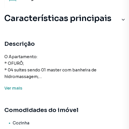
Características principais
Descrição
O Apartamento:
* OFURÔ;
* 04 suítes sendo 01 master com banheira de
hidromassagem;
* 04 vagas de garagem;
Ver
mais
* 310m² de área privativa;
* Cozinha;
* Área de serviço;
Comodidades do imóvel
* Lavabo;
* Living para sala de estar e de jantar;
* Churrasqueira;
Cozinha