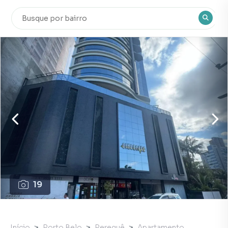
19
Início
Porto Belo
Perequê
Apartamento