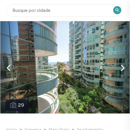
29
Início
Itapema
Meia Praia
Apartamento