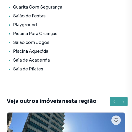
* Bar;
Guarita Com Segurança
* Brinquedoteca;
Salão de Festas
* Elevador;
* Espaço gourmet;
Playground
* Internet;
Piscina Para Crianças
* Jacuzzi;
Salão com Jogos
* Piscina adulto.
Piscina Aquecida
Forma de pagamento:
Sala de Academia
> Valor total: R$ 10.000.000,00
Sala de Pilates
> Entrada + 36 vezes mensais
> Para mais informações, consulte um de nossos
corretores
AGENDE JÁ SUA VISITA!
Veja outros imóveis nesta região
O valor do imóvel poderá sofrer alteração sem aviso
prévio.