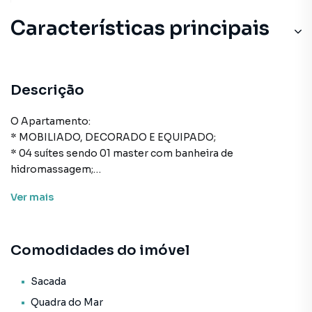
Características principais
Descrição
O Apartamento:
* MOBILIADO, DECORADO E EQUIPADO;
* 04 suítes sendo 01 master com banheira de
hidromassagem;
* 02 vagas de garagem;
Ver
mais
* 330m² de área privativa;
* Cozinha;
* Área de serviço;
Comodidades do imóvel
* Lavabo;
* Sala de estar e de jantar;
* Sacada com churrasqueira;
Sacada
* Acabamento em gesso;
Quadra do Mar