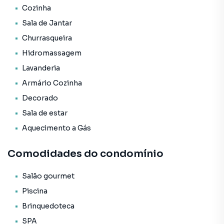
* Ar Condicionado;
Cozinha
* Armário Embutido;
Sala de Jantar
* Hidrômetro Individual;
* Armário Cozinha;
Churrasqueira
* Aquecimento a Gás.
Hidromassagem
Lavanderia
O Empreendimento / Área de lazer:
* Piscina infantil;
Armário Cozinha
* Hidromassagem na piscina;
Decorado
* Piscina térmica;
Sala de estar
* Academia;
* Sala de jogos;
Aquecimento a Gás
* Playground;
* Spa;
Comodidades do condomínio
* Sauna;
* Salão de festas;
Salão gourmet
* Guarita de segurança;
Piscina
* Medidores de água, luz e gás individuais;
Brinquedoteca
* Estúdio de pilates;
* Hidromassagem;
SPA