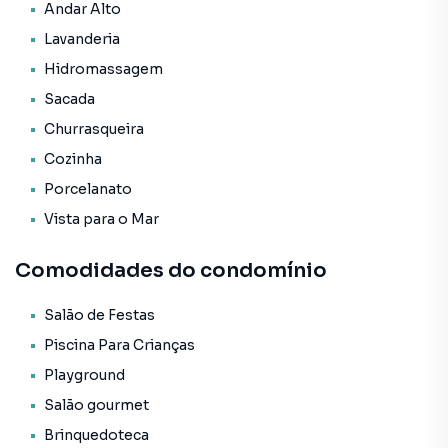
* Sacada com churrasqueira;
Andar Alto
* Infraestrutura para água quente;
Lavanderia
* Espera para split;
Hidromassagem
* Acabamento em gesso;
* Fechadura com senha na porta de entrada;
Sacada
* Porcelanato;
Churrasqueira
* Vista Panorâmica.
Cozinha
O Empreendimento / Área de Lazer:
Porcelanato
* Piscina adulta;
Vista para o Mar
* Piscina infantil;
* Academia;
Comodidades do condomínio
* Sala de jogos;
* Playground;
Salão de Festas
* Sala de Reunião;
Piscina Para Crianças
* Sauna;
* Salão de festas;
Playground
* Bicicletário;
Salão gourmet
* Entrada p/ banhistas e box de praia;
Brinquedoteca
* Hall de entrada decorado e mobiliado;