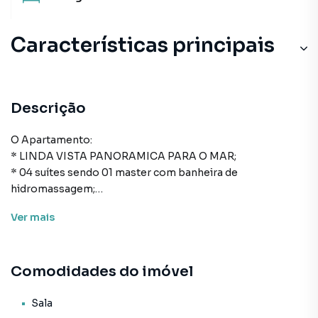
Características principais
Descrição
O Apartamento:
* LINDA VISTA PANORAMICA PARA O MAR;
* 04 suítes sendo 01 master com banheira de
hidromassagem;
* 03 vagas de garagem;
Ver
mais
* 186m² de área privativa;
* 300m² de área total;
* Cozinha;
Comodidades do imóvel
* Área de serviço;
* Lavabo;
* Living para sala de estar e de jantar;
Sala