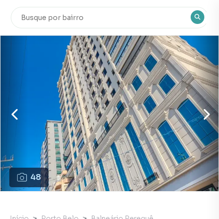
48
Início
Porto Belo
Balneário Perequê