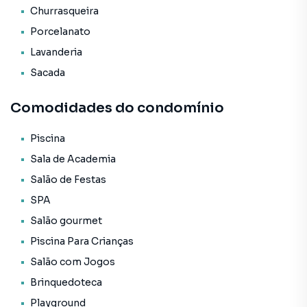
* Hidrômetro Individual.
Churrasqueira
Porcelanato
O Empreendimento / Área de lazer:
* Piscina adulta;
Lavanderia
* Piscina infantil;
Sacada
* Academia;
* Sala de jogos;
Comodidades do condomínio
* Playground;
* Spa;
Piscina
* Salão de festas;
* Hall de entrada decorado e mobiliado;
Sala de Academia
* Bar;
Salão de Festas
* Brinquedoteca;
SPA
* Elevador;
Salão gourmet
* Espaço gourmet.
Piscina Para Crianças
Forma de pagamento:
Salão com Jogos
> Valor total: R$ 4.468.000,00
Brinquedoteca
> Entrada + 05 reforços anuais + saldo parcelado em até 60
vezes mensais
Playground