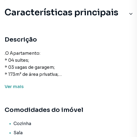
Características principais
Descrição
.O Apartamento:
* 04 suítes;
* 03 vagas de garagem;
* 173m² de área privativa;
* Cozinha;
Ver
mais
* Área de serviço;
* Lavabo;
* Living para sala de estar e de jantar;
Comodidades do imóvel
* Sacada com churrasqueira;
* Infraestrutura para água quente;
* Acabamento em gesso;
Cozinha
* Porcelanato;
Sala