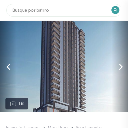
18
Início
Itapema
Meia Praia
Apartamento