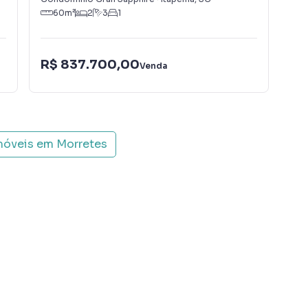
60
m²
2
3
1
R$ 837.700,00
R$
Venda
móveis em
Morretes