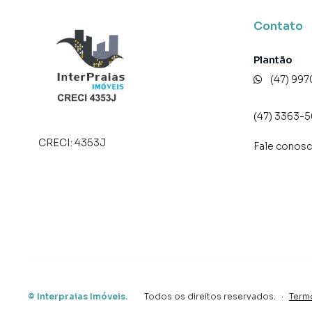
* Lounge;
* Entrada p/ banhistas e box de praia;
Contato
* Brinquedoteca;
* Elevador;
Plantão
* Espaço gourmet;
(47) 99
* Piscina;
* Internet;
(47) 3363-
* Circuito Tv.
CRECI:
4353J
Fale conos
Forma de pagamento:
> Valor total: R$ 700.000,00
> 50% de entrada + saldo parcelado em até 24
> Para mais informações, consulte um de noss
AGENDE JÁ SUA VISITA!
O valor do imóvel poderá sofrer alteração sem 
De acordo com a Lei nº 4591/64, informamos 
©
Interpraias Imóveis
caráter ilustrativo e que a aquisição de mobíl
.
Todos os direitos reservados.
·
Term