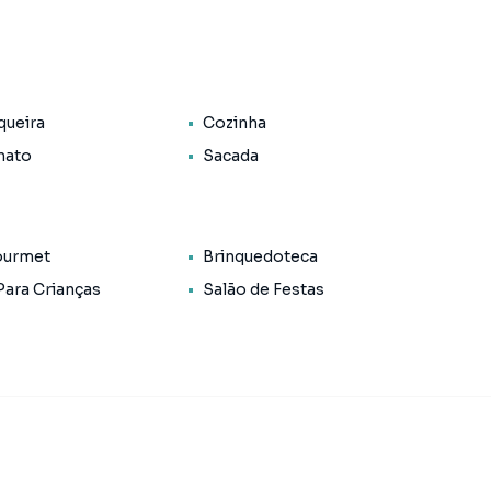
queira
Cozinha
nato
Sacada
ourmet
Brinquedoteca
Para Crianças
Salão de Festas