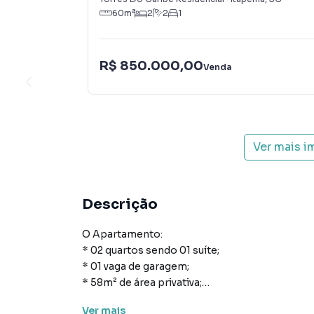
60
m²
2
2
1
R$ 850.000,00
Venda
Ver mais i
Descrição
O Apartamento:
* 02 quartos sendo 01 suíte;
* 01 vaga de garagem;
* 58m² de área privativa;
* Cozinha;
Ver
mais