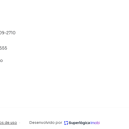
709-2710
5655
co
 vezes mensais
os corretores
aviso prévio.
que algumas imagens aqui contidas, possuem apenas
ias e peças decorativas são de responsabilidade do
os de uso
·
Desenvolvido por