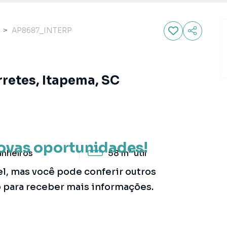
AP8687_INTERP
retes, Itapema, SC
ovas oportunidades!
anheiros
58 m²
útil
el, mas você pode conferir outros
o para receber mais informações.