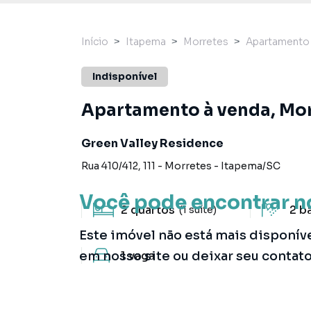
Início
Itapema
Morretes
Apartamento
Indisponível
Apartamento à venda, Mor
Green Valley Residence
Rua 410/412
,
111
-
Morretes
-
Itapema
/
SC
Você pode encontrar n
2
quartos
2
b
(1 suíte)
Este imóvel não está mais disponív
em nosso site ou deixar seu contat
1
vaga