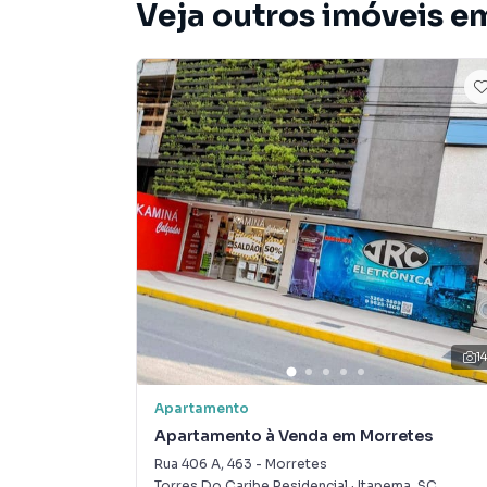
Veja outros imóveis e
1
Apartamento
Apartamento à Venda em Morretes
Rua 406 A
,
463
-
Morretes
Torres Do Caribe Residencial
·
Itapema
,
SC