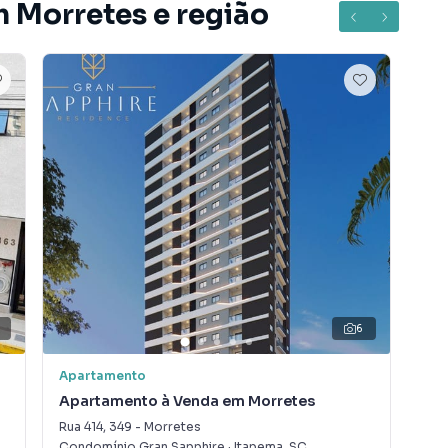
m Morretes e região
4
6
Apartamento
Apa
Apartamento à Venda em Morretes
Ap
Rua 414
,
349
-
Morretes
Rua
Condomínio Gran Sapphire
·
Itapema
,
SC
Con