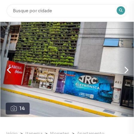
14
Início
Itapema
Morretes
Apartamento