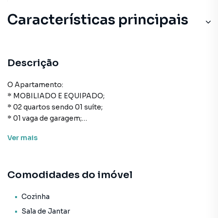
Características principais
Descrição
O Apartamento:
* MOBILIADO E EQUIPADO;
* 02 quartos sendo 01 suíte;
* 01 vaga de garagem;
* 60m² de área privativa;
Ver
mais
* Cozinha;
* Área de serviço;
* Banheiro social;
Comodidades do imóvel
* Sala de estar e de jantar;
* Sacada com churrasqueira;
* Infraestrutura para água quente;
Cozinha
* Espera para split;
Sala de Jantar