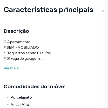
Características principais
Descrição
O Apartamento:
* SEMI-MOBILIADO;
* 02 quartos sendo 01 suíte;
* 01 vaga de garagem;
* 60m² de área privativa;
Ver
mais
* Cozinha;
* Área de serviço;
* Banheiro social;
Comodidades do imóvel
* Living para sala de estar e de jantar;
* Churrasqueira;
* Acabamento em gesso;
Porcelanato
* Porcelanato;
Andar Alto