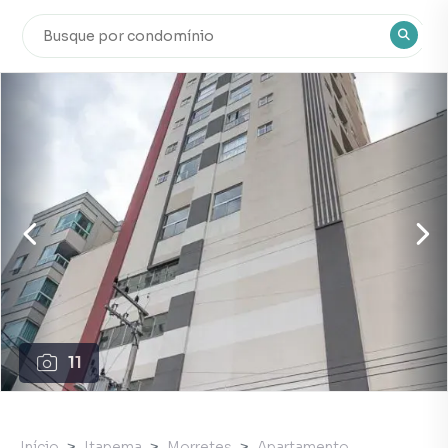
11
Início
Itapema
Morretes
Apartamento