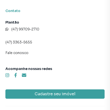
programadores, corretores treinados e uma central de
atendimento preparada para atender proprietários e
Contato
inquilinos.
Plantão
(47) 99709-2710
(47) 3363-5655
Fale conosco
Acompanhe nossas redes
Cadastre seu imóvel