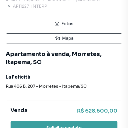
AP11227_INTERP
Fotos
Mapa
Apartamento à venda, Morretes,
Itapema, SC
La Felicità
Rua 406 B
,
207
-
Morretes
-
Itapema
/
SC
Venda
R$ 628.500,00
Solicitar contato