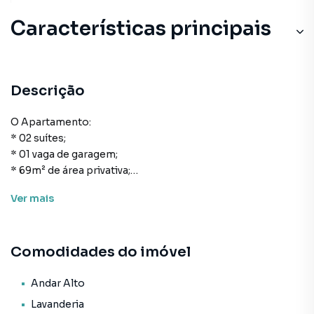
Características principais
Descrição
O Apartamento:
* 02 suítes;
* 01 vaga de garagem;
* 69m² de área privativa;
* Cozinha;
Ver
mais
* Área de serviço;
* Lavabo;
* Living com sacada e churrasqueira;
Comodidades do imóvel
* Sacada com churrasqueira;
* Piso 100% porcelanato;
* Infraestrutura para água quente;
Andar Alto
* Infraestrutura para ar-condicionado split;
Lavanderia