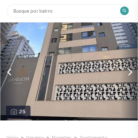
25
Início
Itapema
Morretes
Apartamento