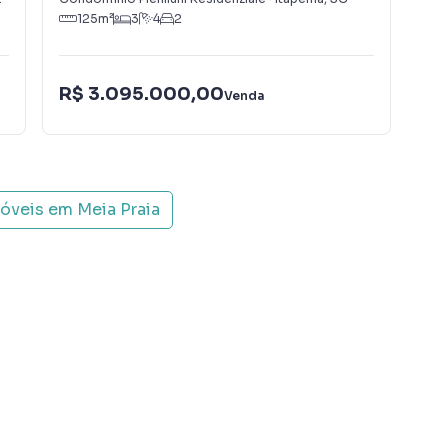
125
m²
3
4
2
1
R$ 3.095.000,00
R$
Venda
móveis em
Meia Praia