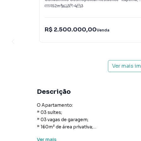
152
m²
3
4
3
R$ 2.500.000,00
Venda
Ver mais i
Descrição
O Apartamento:
* 03 suítes;
* 03 vagas de garagem;
* 160m² de área privativa;
* Cozinha;
Ver
mais