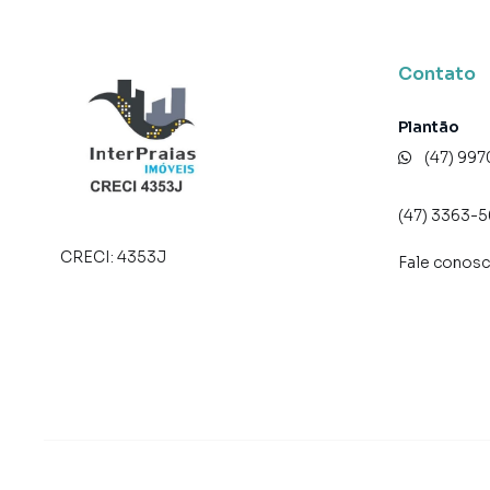
Forma de pagamento:
> Valor total: R$ 2.850.000,00
Contato
> Entrada + saldo parcelado em até 36 vezes m
> Para mais informações, consulte um de noss
Plantão
(47) 99
AGENDE JÁ SUA VISITA!
O valor do imóvel poderá sofrer alteração sem 
(47) 3363-
CRECI:
4353J
Fale conos
Apartamento para Venda em região valorizada 
procurava ou deseja mais informações sobre
equipe pelo telefone (47) 99709-2710.
A Interpraias Imóveis tem mais opções de apa
terrenos, lojas e barracões para venda ou l
lançamentos na planta em Meia Praia e em out
ofertas para encontrar o imóvel que mais comb