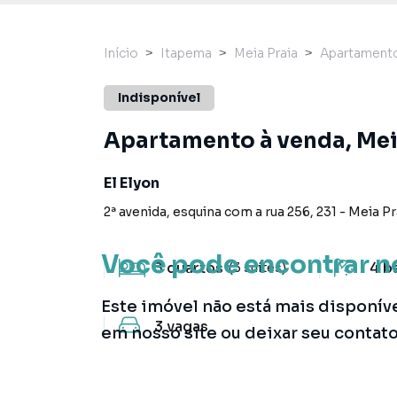
Início
Itapema
Meia Praia
Apartament
Indisponível
Apartamento à venda, Mei
El Elyon
2ª avenida, esquina com a rua 256
,
231
-
Meia Pr
Você pode encontrar n
3
quartos
4
b
(3 suítes)
Este imóvel não está mais disponív
3
vagas
em nosso site ou deixar seu contat