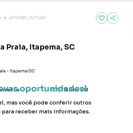
o
AP10189_INTERP
a Praia, Itapema, SC
aia
-
Itapema
/
SC
ovas oportunidades!
anheiros
160 m²
útil
el, mas você pode conferir outros
o para receber mais informações.