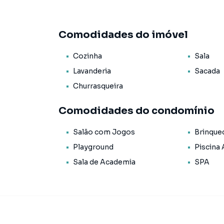
* Área de serviço;
* Lavabo;
* Living para sala de estar e de jantar;
Comodidades do imóvel
* Sacada com churrasqueira;
* Espera para split;
Cozinha
Sala
* Acabamento em gesso;
* Porcelanato.
Lavanderia
Sacada
Churrasqueira
O Empreendimento / Área de lazer:
* Piscina térmica;
Comodidades do condomínio
* Academia;
* Sala de jogos;
Salão com Jogos
Brinque
* Playground;
Playground
Piscina
* Spa;
* Sauna;
Sala de Academia
SPA
* Salão de festas;
* Brinquedoteca;
* Espaço gourmet;
* Espaço Poker;
* Quadra Poliesportiva.