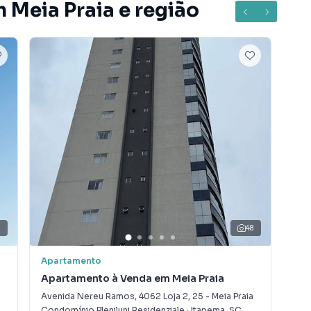
 Meia Praia e região
4
48
Apartamento
Apa
Apartamento à Venda em Meia Praia
Apa
Avenida Nereu Ramos, 4062 Loja 2
,
25
-
Meia Praia
Rua
SC
Condomínio Pleniluni Residenziale
·
Itapema
,
SC
Con