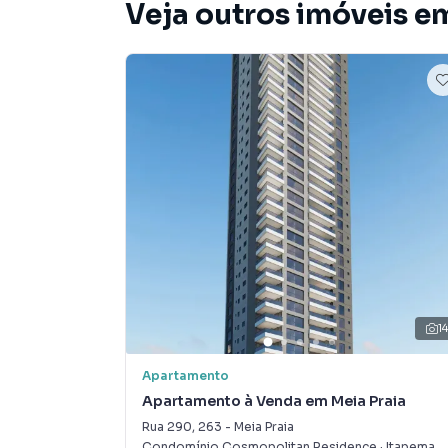
Veja outros imóveis em
1
Apartamento
Apartamento à Venda em Meia Praia
Rua 290
,
263
-
Meia Praia
Condomínio Cosmopolitan Residence
·
Itapema
,