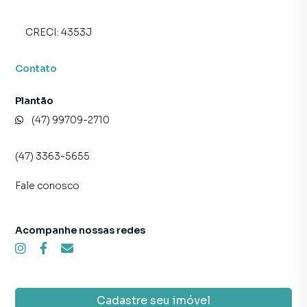
programadores, corretores treinados e uma central de
atendimento preparada para atender proprietários e
CRECI:
4353J
inquilinos.
Contato
Plantão
(47) 99709-2710
(47) 3363-5655
Fale conosco
Acompanhe nossas redes
Cadastre seu imóvel