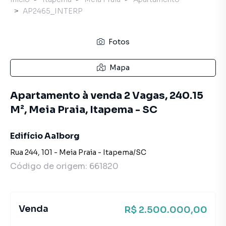
AP2465_INTERP
Fotos
Mapa
Apartamento à venda 2 Vagas, 240.15
M², Meia Praia, Itapema - SC
Edifício Aalborg
Rua 244
,
101
-
Meia Praia
-
Itapema
/
SC
Código de origem:
661820
Venda
R$ 2.500.000,00