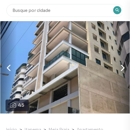
45
Início
Itapema
Meia Praia
Apartamento