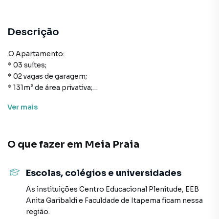
Descrição
.O Apartamento:
* 03 suítes;
* 02 vagas de garagem;
* 131m² de área privativa;
* 156m² de área total;
Ver
mais
* Sacada com churrasqueira;
* Cozinha;
* Área de serviço;
O que fazer em
Meia Praia
* Sala de estar;
* Sala de jantar.
Escolas, colégios e universidades
O Empreendimento / área de lazer:
* Piscina adulto;
As instituições
Centro Educacional Plenitude
,
EEB
* Piscina infantil;
Anita Garibaldi
e
Faculdade de Itapema
ficam nessa
* Academia;
região.