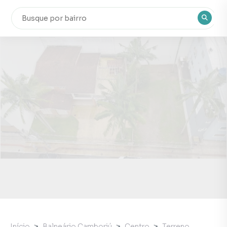
Início
Balneário Camboriú
Centro
Terreno