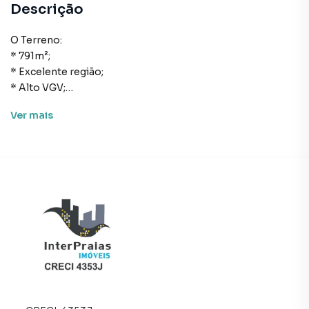
Descrição
O Terreno:
* 791m²;
* Excelente região;
* Alto VGV;
* Já possui estudo em cima.
Ver
mais
Forma de pagamento:
> Valor total: R$ 19.000.000,00
> Para mais informações, consulte um de nossos
corretores
AGENDE JÁ SUA VISITA!
O valor do imóvel poderá sofrer alteração sem aviso
prévio.
Terreno para Venda em região valorizada do bairro Centro,