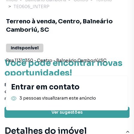
TE0606_INTERP
Terreno à venda, Centro, Balneário
Camboriú, SC
Indisponível
Rua 1131
,
350
-
Centro
-
Balneário Camboriú
/
SC
Você pode encontrar novas
oportunidades!
Este imóvel não está mais disponível, mas você pode
Entrar em contato
conferir outros em nosso site ou deixar seu contato para
3 pessoas visualizaram este anúncio
receber mais informações.
Ver sugestões
Detalhes do imóvel