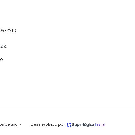
 alugar seu imóvel mais rápido. Contamos também com
dos e uma central de atendimento preparada para
709-2710
5655
co
os de uso
·
Desenvolvido por