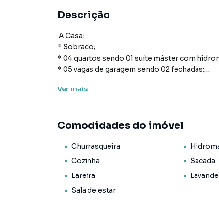
Descrição
.A Casa:
* Sobrado;
* 04 quartos sendo 01 suíte máster com hidr
* 05 vagas de garagem sendo 02 fechadas;
* 312m² de área construída;
Ver
mais
* 714m² de terreno;
* Cozinha americana;
* Área de serviço;
Comodidades do imóvel
* 04 banheiros sendo 01 lavabo;
* Sala de estar;
Churrasqueira
Hidrom
* Sala de jantar;
* Amplas Sacadas na suíte e na Sala superior de
Cozinha
Sacada
* Pé direito alto;
Lareira
Lavande
* Sistema de aquecimento d'água;
Sala de estar
* Completo sistema de alarme;
* 02 cisternas;
* Lareira;