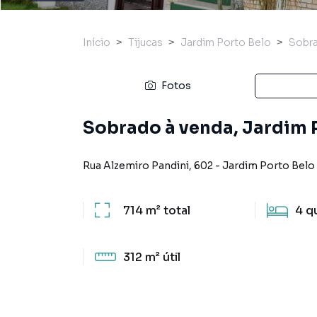
Início
Tijucas
Jardim Porto Belo
Sobr
Fotos
Sobrado à venda, Jardim P
Rua Alzemiro Pandini
,
602
-
Jardim Porto Belo
714 m²
total
4
q
312 m²
útil