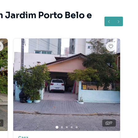
m Jardim Porto Belo e
000,00
os é terrenos !!
os corretores
aviso prévio.
2
17
airro Jardim Porto Belo, em Tijucas. Não encontrou o
bre Sobrado em Tijucas? Entre em contato com nossa
Casa
So