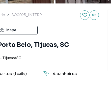
ado
SO0025_INTERP
Mapa
orto Belo, Tijucas, SC
-
Tijucas
/
SC
uartos
4
banheiros
(1 suíte)