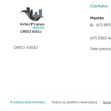
consequência uma maior chance de vender ou
Contato
um time de programadores, corretores treina
atender proprietários e inquilinos.
Plantão
(47) 99
(47) 3363-
CRECI:
4353J
Fale conos
©
Interpraias Imóveis
.
Todos os direitos reservados.
·
Term