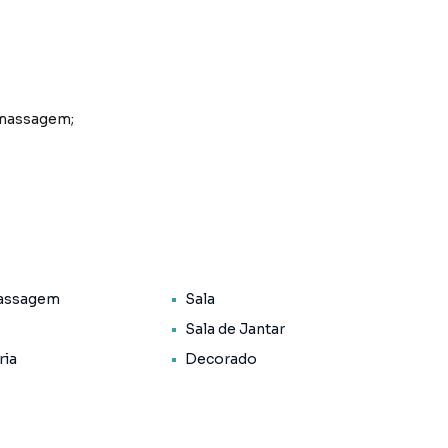
omassagem;
assagem
Sala
 Lareira;
Sala de Jantar
ria
Decorado