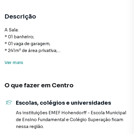
Descrição
A Sala:
* 01 banheiro;
* 01 vaga de garagem;
* 241m² de área privativa;
* Espera para split;
Ver
mais
* Acabamento em gesso;
* Pé direito alto.
O que fazer em
Centro
Forma de pagamento:
> Valor total: R$ 6.065.000,00
> Para mais informações, consulte um de nossos
Escolas, colégios e universidades
corretores
As instituições
EMEF Hohendorff - Escola Municipal
AGENDE JÁ SUA VISITA!
de Ensino Fundamental
e
Colégio Superação
ficam
O valor do imóvel poderá sofrer alteração sem aviso
nessa região.
prévio.