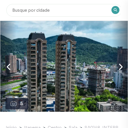
5
Início
Itapema
Centro
Sala
SA0148_INTERP