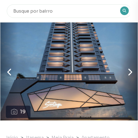
19
Início
Itapema
Meia Praia
Apartamento