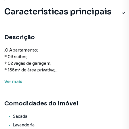
Características principais
Descrição
.O Apartamento:
* 03 suítes;
* 02 vagas de garagem;
* 135m² de área privativa;
* Cozinha;
Ver
mais
* Área de serviço;
* Lavabo;
* Living para sala de estar e de jantar;
Comodidades do imóvel
* Sacada com churrasqueira;
* Acabamento em gesso;
* Aquecimento a Gás;
Sacada
* Espera para split;
Lavanderia