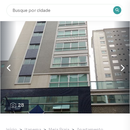
28
Início
Itapema
Meia Praia
Apartamento