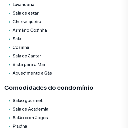
* Acabamento em gesso;
Lavanderia
* Ar Condicionado;
Sala de estar
* Armário Embutido;
* Circuito Tv;
Churrasqueira
* Fechadura com senha na porta de entrada;
Armário Cozinha
* Interfone;
Sala
* Porcelanato;
* Aquecimento á Gás;
Cozinha
* Armário Cozinha;
Sala de Jantar
* Infraestrutura para água quente;
Vista para o Mar
* Internet.
Aquecimento a Gás
O Empreendimento / Área de lazer:
* Academia;
Comodidades do condomínio
* Elevador;
* Espaço gourmet;
Salão gourmet
* Estar Social;
Sala de Academia
* Heliponto;
Salão com Jogos
* Internet;
* Piscina adulta;
Piscina