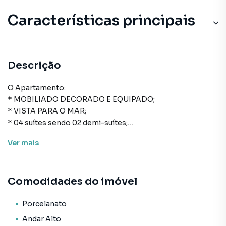
Características principais
Descrição
O Apartamento:
* MOBILIADO DECORADO E EQUIPADO;
* VISTA PARA O MAR;
* 04 suítes sendo 02 demi-suítes;
* 03 vagas de garagem;
Ver
mais
* 156m² de área privativa;
* Cozinha;
* Área de serviço;
Comodidades do imóvel
* Lavabo;
* Sala de estar;
* Sala de jantar;
Porcelanato
* Churrasqueira;
Andar Alto