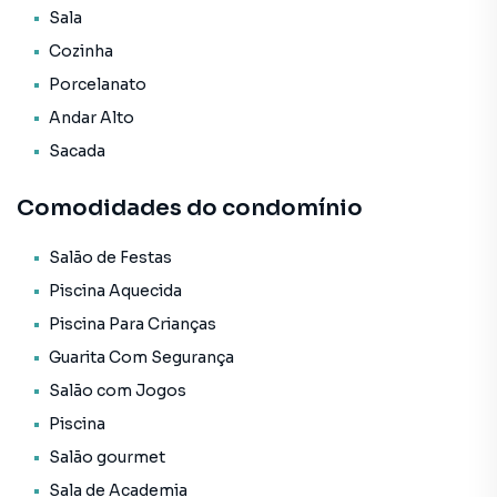
* Hidrômetro Individual;
Sala
* Infraestrutura para água quente;
Cozinha
* Piso em porcelanato 90x90;
* Espera p/ aspiração central;
Porcelanato
* Box de praia individual;
Andar Alto
* Medidor de energia individual;
Sacada
* Atenuação acústica nos quartos;
* Sist. tipo Reiki nas sacadas.
Comodidades do condomínio
O Empreendimento / Área de lazer
* Academia;
Salão de Festas
* Brinquedoteca;
Piscina Aquecida
* Circuito Tv;
Piscina Para Crianças
* Entrada p/ banhistas e box de praia;
Guarita Com Segurança
* Espaço gourmet;
* Espelho d'água;
Salão com Jogos
* Guarita de segurança;
Piscina
* Hall de entrada decorado e mobiliado;
Salão gourmet
* Hidromassagem;
* Interfone;
Sala de Academia