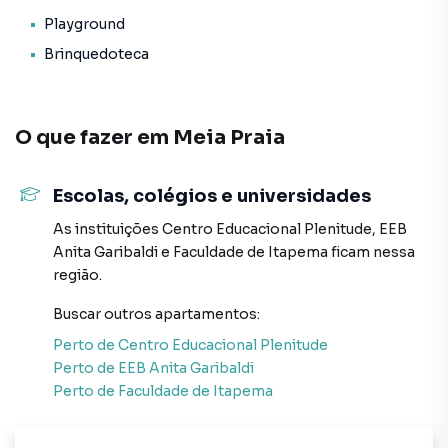
* Medidores de água, luz e gás individuais;
Playground
* Playground;
Brinquedoteca
* Reaproveitamento de água;
* Sauna;
* Piscina adulto aquecida;
* Piscina infantil aquecida;
O que fazer em
Meia Praia
* Estar de inverno;
* Mini quadra poliesportiva;
Escolas, colégios e universidades
* Sala de jogos com PUB;
* 1.369,29m² de área de lazer;
As instituições
Centro Educacional Plenitude
,
EEB
* Fachada estilo contemporâneo;
Anita Garibaldi
e
Faculdade de Itapema
ficam nessa
* Gerador de emergência;
região.
* Câmeras de segurança IP;
* Biometria e TAG no hall social;
Buscar outros
apartamentos
:
* Espera p/ veículos elétricos;
Perto de
Centro Educacional Plenitude
* 3 Salões de festas;
Perto de
EEB Anita Garibaldi
* 3 Elevadores (alta velocidade).
Perto de
Faculdade de Itapema
Forma de pagamento: