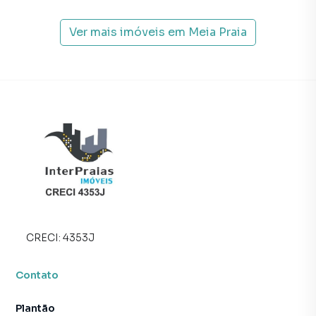
Anuncie seu imóvel! É fácil, rápido e gratuito! A Interpraias
Imóveis é uma imobiliária digital com imóveis em diversas
Ver mais imóveis em
Meia Praia
cidades do Brasil, incluindo Itapema.
Na Interpraias Imóveis você consegue vender ou alugar
seu imóvel muito mais rápido do que em imobiliárias
tradicionais. Já vendemos e locamos diversos imóveis em
Itapema, especialmente em Meia Praia. Isso porque
temos uma equipe de marketing digital focada em produzir
campanhas específicas para Itapema, o que aumenta
muito o número de contatos interessados e tendo como
consequência uma maior chance de vender ou alugar seu
imóvel mais rápido. Contamos também com um time de
programadores, corretores treinados e uma central de
atendimento preparada para atender proprietários e
CRECI:
4353J
inquilinos.
Contato
Plantão