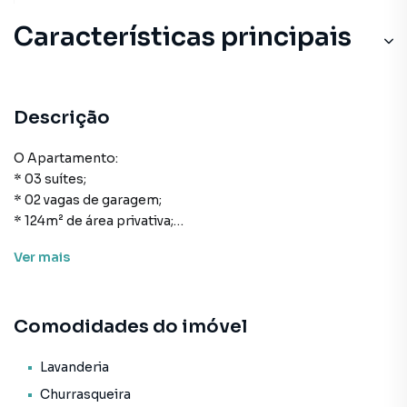
Características principais
Descrição
O Apartamento:
* 03 suítes;
* 02 vagas de garagem;
* 124m² de área privativa;
* Cozinha;
Ver
mais
* Área de serviço;
* Lavabo;
* Living com sacada e churrasqueira;
Comodidades do imóvel
* Sacada com churrasqueira;
* Acabamento em gesso;
* Espera para split;
Lavanderia
* Gás Individual;
Churrasqueira