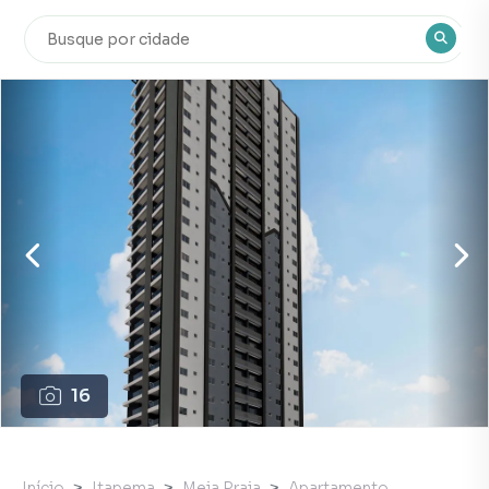
16
Início
Itapema
Meia Praia
Apartamento