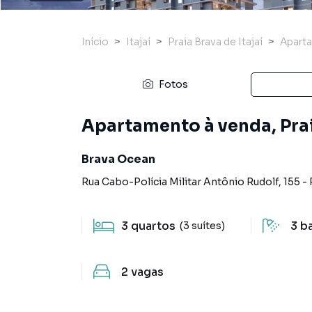
Início
Itajaí
Praia Brava de Itajaí
Apart
Fotos
Apartamento à venda, Praia
Brava Ocean
Rua Cabo-Polícia Militar Antônio Rudolf
,
155
-
3
quartos
3
b
(3 suítes)
2
vagas