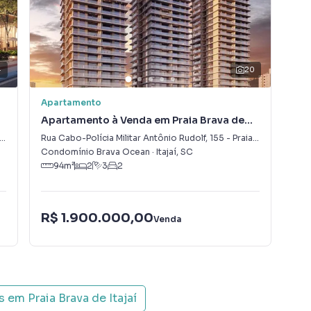
4
20
Apartamento
Apa
Apartamento à Venda em Praia Brava de
Apa
Itajaí
Ita
Rua Cabo-Polícia Militar Antônio Rudolf
,
155
-
Praia Brava de Itajaí
Rua
rços anuais + saldo parcelado em até 92 vezes mensais
Condomínio Brava Ocean
·
Itajaí
,
SC
Con
os corretores
94
m²
2
3
2
1
R$
aviso prévio.
R$ 1.900.000,00
Venda
Con
que algumas imagens aqui contidas, possuem apenas
ias e peças decorativas são de responsabilidade do
is em
Praia Brava de Itajaí