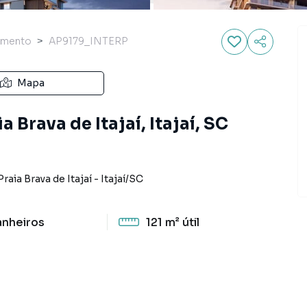
amento
AP9179_INTERP
Mapa
 Brava de Itajaí, Itajaí, SC
Praia Brava de Itajaí
-
Itajaí
/
SC
anheiros
121 m²
útil