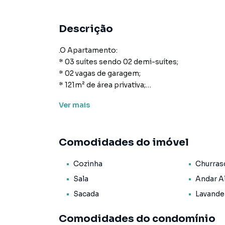
Descrição
.O Apartamento:
* 03 suítes sendo 02 demi-suítes;
* 02 vagas de garagem;
* 121m² de área privativa;
* Cozinha;
Ver
mais
* Área de serviço;
* Lavabo;
* Living para sala de estar e de jantar;
Comodidades do imóvel
* Sacada com churrasqueira;
* Acabamento em gesso;
Cozinha
Churras
* Interfone;
* Porcelanato;
Sala
Andar A
* Vista Panorâmica;
Sacada
Lavande
* Aquecimento á Gás;
* Espera para split;
Comodidades do condomínio
* Gás Individual;