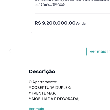
164
m²
3
4
3
R$ 9.200.000,00
Venda
Ver mais 
Descrição
O Apartamento:
* COBERTURA DUPLEX;
* FRENTE MAR;
* MOBILIADA E DECORADA;
* 03 suítes;
Ver
mais