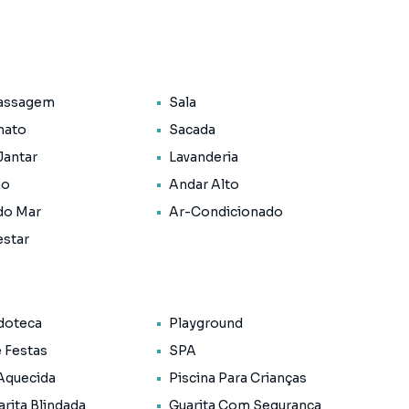
assagem
Sala
nato
Sacada
Jantar
Lavanderia
no
Andar Alto
do Mar
Ar-Condicionado
estar
doteca
Playground
e Festas
SPA
 Aquecida
Piscina Para Crianças
rita Blindada
Guarita Com Segurança