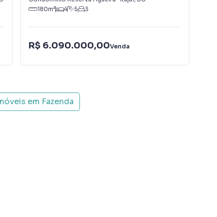
180
m²
4
5
3
R$ 6.090.000,00
R$
Venda
imóveis em
Fazenda