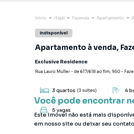
Início
Itajaí
Fazenda
Apartamento
Indisponível
Apartamento à venda, Faze
Exclusive Residence
Rua Lauro Muller - de 617/618 ao fim
,
950
-
Faz
3
quartos
4
b
(3 suítes)
Você pode encontrar n
5
vagas
Este imóvel não está mais disponív
em nosso site ou deixar seu contat