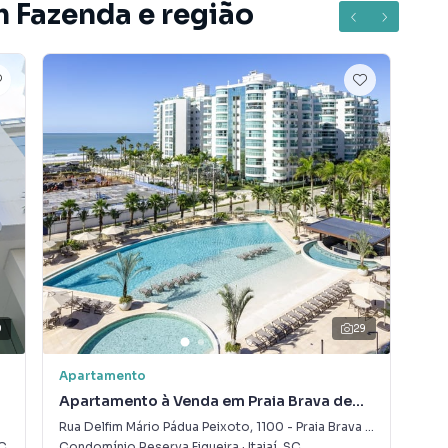
m Fazenda e região
0
29
Apartamento
Apa
Apartamento à Venda em Praia Brava de
Apa
Itajaí
Ita
Rua Delfim Mário Pádua Peixoto
,
1100
-
Praia Brava de Itajaí
Rua
C
Condomínio Reserva Figueira
·
Itajaí
,
SC
Con