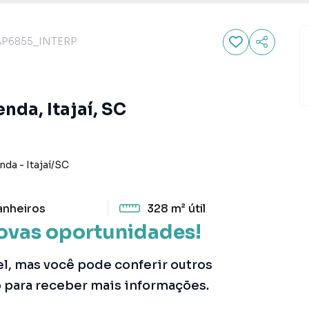
AP6855_INTERP
nda, Itajaí, SC
enda
-
Itajaí
/
SC
anheiros
328 m²
útil
ovas oportunidades!
el, mas você pode conferir outros
o para receber mais informações.