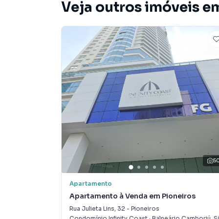
Veja outros imóveis e
5
Apartamento
Apartamento à Venda em Pioneiros
Rua Julieta Lins
,
32
-
Pioneiros
Condomínio Infinity Coast
·
Balneário Camboriú
,
S