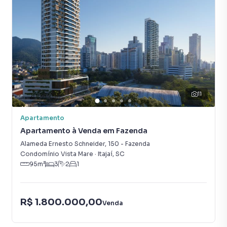
11
Apartamento
Apartamento à Venda em Fazenda
Alameda Ernesto Schneider
,
150
-
Fazenda
Condomínio Vista Mare
·
Itajaí
,
SC
95
m²
3
2
1
R$ 1.800.000,00
Venda