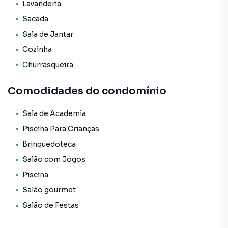
* Ar Condicionado.
Lavanderia
Sacada
O Empreendimento / Área de lazer:
Sala de Jantar
* Piscina infantil;
* Academia;
Cozinha
* Sala de jogos;
Churrasqueira
* Salão de festas;
* Hall de entrada decorado e mobiliado;
Comodidades do condomínio
* Brinquedoteca;
* Elevador;
Sala de Academia
* Espaço gourmet;
* Piscina adulto.
Piscina Para Crianças
Brinquedoteca
Forma de pagamento:
Salão com Jogos
> Valor total: R$ 1.800.000,00
Piscina
> Entrada + financiamento
> Para mais informações, consulte um de nossos
Salão gourmet
corretores
Salão de Festas
AGENDE JÁ SUA VISITA!