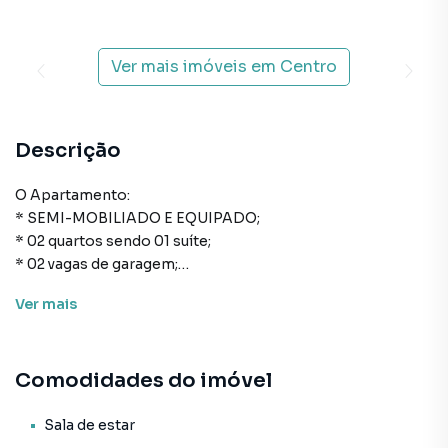
Ver mais imóveis em
Centro
Descrição
O Apartamento:
* SEMI-MOBILIADO E EQUIPADO;
* 02 quartos sendo 01 suíte;
* 02 vagas de garagem;
* 109m² de área privativa;
Ver
mais
* Cozinha;
* Área de serviço;
* Banheiro social;
Comodidades do imóvel
* Living para sala de estar e de jantar;
* Sacada com churrasqueira;
* Acabamento em gesso;
Sala de estar