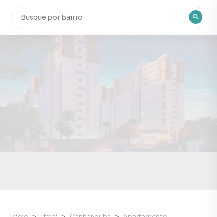
Início
Itajaí
Canhanduba
Apartamento