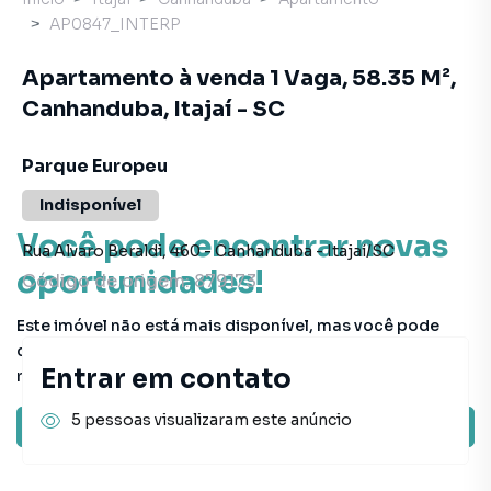
AP0847_INTERP
Apartamento à venda 1 Vaga, 58.35 M²,
Canhanduba, Itajaí - SC
Parque Europeu
Indisponível
Você pode encontrar novas
Rua Alvaro Beraldi
,
460
-
Canhanduba
-
Itajaí
/
SC
oportunidades!
Código de origem:
879173
Este imóvel não está mais disponível, mas você pode
conferir outros em nosso site ou deixar seu contato para
Entrar em contato
receber mais informações.
5 pessoas visualizaram este anúncio
Ver sugestões