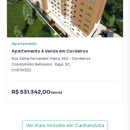
19
Apartamento
Apartamento à Venda em Cordeiros
Rua Jaime Fernandes Vieira
,
562
-
Cordeiros
Condomínio Belíssimo
·
Itajaí
,
SC
57
m²
1
R$ 531.342,00
Venda
Ver mais imóveis em
Canhanduba