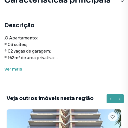
Descrição
.O Apartamento:
* 03 suítes;
* 02 vagas de garagem;
* 162m² de área privativa;
* Cozinha;
Ver
mais
* Área de serviço;
* Living para sala de estar e de jantar;
* Lavabo;
* Sacada com churrasqueira.
Veja outros imóveis nesta região
O Empreendimento:
* Acabamento de alto padrão;
* 02 Torres - A e B;
* 35 Pavimentos;