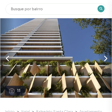
11
Início
Itajaí
Balneário Santa Clara
Apartamento