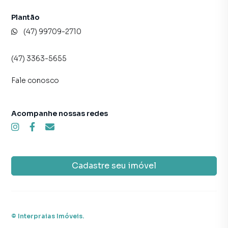
cidades do Brasil, incluindo Itajaí.
Plantão
Na Interpraias Imóveis você consegue vender ou alugar
(47) 99709-2710
seu imóvel muito mais rápido do que em imobiliárias
tradicionais. Já vendemos e locamos diversos imóveis em
(47) 3363-5655
Itajaí, especialmente em Balneário Santa Clara. Isso
porque temos uma equipe de marketing digital focada em
Fale conosco
produzir campanhas específicas para Itajaí, o que aumenta
muito o número de contatos interessados e tendo como
consequência uma maior chance de vender ou alugar seu
Acompanhe nossas redes
imóvel mais rápido. Contamos também com um time de
programadores, corretores treinados e uma central de
atendimento preparada para atender proprietários e
inquilinos.
Cadastre seu imóvel
©
Interpraias Imóveis
.