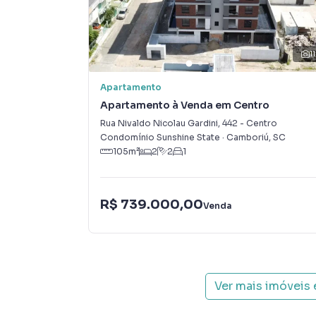
encontrou o que procurava ou deseja mais i
contato com nossa equipe pelo telefone (47) 
11
A Interpraias Imóveis tem mais opções de apa
terrenos, lojas e barracões para venda ou l
Apartamento
lançamentos na planta em São Francisco de As
Apartamento à Venda em Centro
encontra milhares de ofertas para encontrar o
Rua Nivaldo Nicolau Gardini
,
442
-
Centro
Condomínio Sunshine State
·
Camboriú
,
SC
Negocie seu imóvel de forma totalmente online
105
m²
2
2
1
Imóveis você consegue comprar ou alugar um
com a praticidade de fazer tudo online, dire
soluções inovadoras para simplificar a relaçã
R$ 739.000,00
Venda
mercado imobiliário.
Anuncie seu imóvel! É fácil, rápido e gratuito! 
imóveis em diversas cidades do Brasil, incluin
Ver mais imóveis
Na Interpraias Imóveis você consegue vender 
imobiliárias tradicionais. Já vendemos e loc