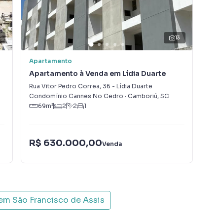
nformações sobre Apartamento em Camboriú? Entre em
99709-2710.
13
rtamentos, casas residenciais e comerciais, sobrados,
ocação, além de empreendimentos em construção ou
Apartamento
Apa
sis e em outras regiões de Camboriú. Aqui você
Apartamento à Venda em Lídia Duarte
Ap
 imóvel que mais combina com seu estilo de vida.
Rua Vitor Pedro Correa
,
36
-
Lídia Duarte
Figu
Condomínio Cannes No Cedro
·
Camboriú
,
SC
Con
, com segurança e tranquilidade. Na Interpraias
69
m²
2
2
1
 imóvel em Camboriú mesmo não estando na cidade e
to do seu computador ou smartphone. Nós criamos
o de proprietários, inquilinos e compradores com o
R$ 630.000,00
R$
Venda
A Interpraias Imóveis é uma imobiliária digital com
do Camboriú.
 em
São Francisco de Assis
ou alugar seu imóvel muito mais rápido do que em
amos diversos imóveis em Camboriú, especialmente em