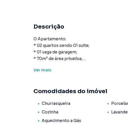
Descrição
O Apartamento:
* 02 quartos sendo 01 suíte;
* 01 vaga de garagem;
* 70m² de área privativa;
* Cozinha;
Ver
mais
* Área de serviço;
* Banheiro social;
* Living para sala de estar e de jantar;
Comodidades do imóvel
* Sacada com churrasqueira;
* Acabamento em gesso;
Churrasqueira
Porcela
* Porcelanato;
* Aquecimento a Gás.
Cozinha
Lavande
Aquecimento a Gás
O Empreendimento / Área de lazer: