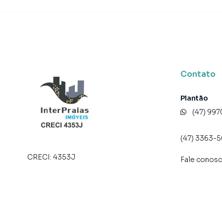
São Francisco de Assis. Isso porque temos uma
campanhas específicas para Camboriú, o que 
tendo como consequência uma maior chance de
também com um time de programadores, corre
preparada para atender proprietários e inquili
Contato
Plantão
(47) 99
(47) 3363-
CRECI:
4353J
Fale conos