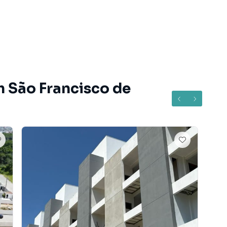
m São Francisco de
os corretores
aviso prévio.
que algumas imagens aqui contidas, possuem apenas
ias e peças decorativas são de responsabilidade do
do bairro São Francisco de Assis, em Camboriú. Não