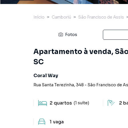
Início
Camboriú
São Francisco de Assis
Fotos
Apartamento à venda, São
SC
Coral Way
Rua Santa Terezinha
,
348
-
São Francisco de As
2
quartos
2
b
(1 suíte)
1
vaga