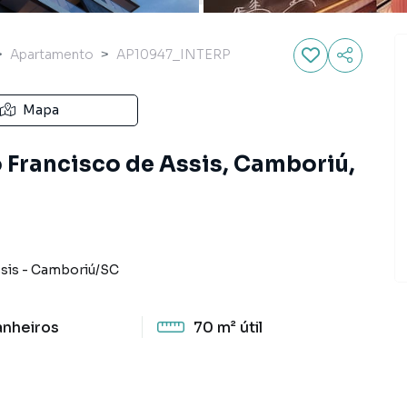
Apartamento
AP10947_INTERP
Mapa
 Francisco de Assis, Camboriú,
sis
-
Camboriú
/
SC
anheiros
70 m²
útil