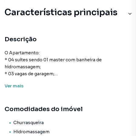
Características principais
Descrição
O Apartamento:
* 04 suítes sendo 01 master com banheira de
hidromassagem;
* 03 vagas de garagem;
* 194m² de área privativa;
Ver
mais
* 259m² de área total;
* Cozinha;
* Área de serviço;
Comodidades do imóvel
* Lavabo;
* Living para sala de estar e de jantar;
* Sacada com churrasqueira.
Churrasqueira
Hidromassagem