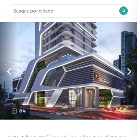
34
Início
Balneário Camboriú
Centro
Apartamento