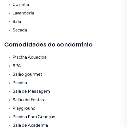
O Empreendimento / Área de lazer:
Cozinha
* Piscina adulta;
Lavanderia
* Piscina infantil;
* Piscina térmica;
Sala
* Academia;
Sacada
* Playground;
* Spa;
Comodidades do condomínio
* Sauna;
* Salão de festas;
Piscina Aquecida
* Hidromassagem;
* Brinquedoteca;
SPA
* Espaço gourmet;
Salão gourmet
* Espelho d'água;
Piscina
* Funcional e Alongamento;
Sala de Massagem
* Espaço Grill;
* Pista de Carrinhos Elétricos;
Salão de Festas
* Futebol Society;
Playground
* Terraço;
Piscina Para Crianças
* Massagem;
* Espaço Gourmet Bianco.
Sala de Academia