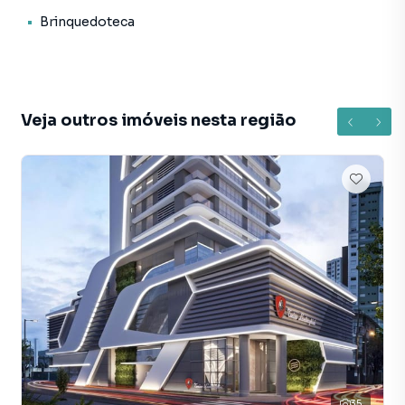
Brinquedoteca
Forma de pagamento:
> Valor total: R$ 7.800.000,00
> Para mais informações, consulte um de nossos
corretores
Veja outros imóveis nesta região
AGENDE JÁ SUA VISITA!
O valor do imóvel poderá sofrer alteração sem aviso
prévio.
De acordo com a Lei nº 4591/64, informamos que algumas
imagens aqui contidas, possuem apenas caráter ilustrativo
e que a aquisição de mobílias e peças decorativas são de
responsabilidade do condomínio/condômino.
Apartamento para Venda em região valorizada do bairro
Centro, em Balneário Camboriú. Não encontrou o que
procurava ou deseja mais informações sobre
35