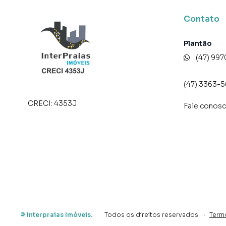
* Entrada p/ banhistas e box de praia;
* Hall de entrada decorado e mobiliado;
Contato
* Hidromassagem;
* Bar;
Plantão
* Brinquedoteca;
(47) 99
* Elevador;
* Espaço gourmet;
(47) 3363-
* Alarme;
* Piscina;
CRECI:
4353J
Fale conos
* Internet;
* Estar Social;
* Espelho d'água.
Forma de pagamento:
> Valor total: R$ 2.390.000,00
> Para mais informações, consulte um de noss
AGENDE JÁ SUA VISITA!
©
Interpraias Imóveis
O valor do imóvel poderá sofrer alteração sem 
.
Todos os direitos reservados.
·
Term