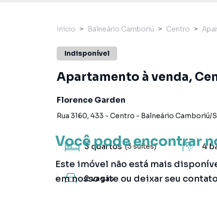
Início
Balneário Camboriú
Centro
Apa
Indisponível
Apartamento à venda, Cen
Florence Garden
Rua 3160
,
433
-
Centro
-
Balneário Camboriú
/
Você pode encontrar n
3
quartos
4
b
(3 suítes)
Este imóvel não está mais disponív
em nosso site ou deixar seu contat
2
vagas