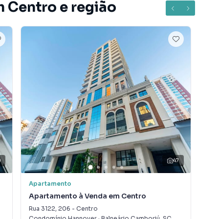
m Centro e região
0
47
Apartamento
Apa
Apartamento à Venda em Centro
Ap
Rua 3122
,
206
-
Centro
Rua
Condomínio Hannover
·
Balneário Camboriú
,
SC
Con