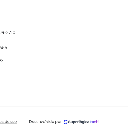
709-2710
5655
co
os corretores
aviso prévio.
os de uso
·
Desenvolvido por