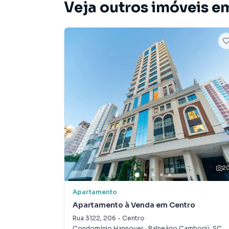
Veja outros imóveis e
2
Apartamento
Apartamento à Venda em Centro
Rua 3122
,
206
-
Centro
Condomínio Hannover
·
Balneário Camboriú
,
SC