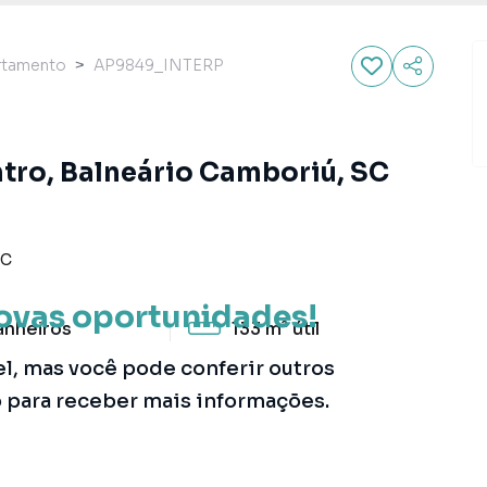
rtamento
AP9849_INTERP
tro, Balneário Camboriú, SC
SC
ovas oportunidades!
anheiros
133 m²
útil
el, mas você pode conferir outros
o para receber mais informações.