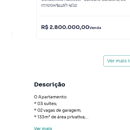
120
m²
3
4
2
R$ 2.800.000,00
Venda
Ver mais 
Descrição
O Apartamento:
* 03 suítes;
* 02 vagas de garagem;
* 133m² de área privativa;
* 330m² de área total;
Ver
mais