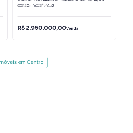
120
m²
3
4
2
R$ 2.950.000,00
R$
Venda
imóveis em
Centro