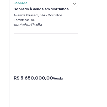
Sobrado
Sobrado à Venda em Morrinhos
Avenida Girassol
,
544
-
Morrinhos
Bombinhas
,
SC
174
m²
4
3
1
R$ 5.650.000,00
Venda