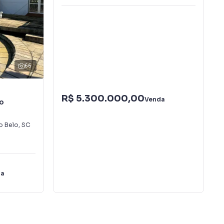
66
R$ 5.300.000,00
Venda
o
o Belo
,
SC
da