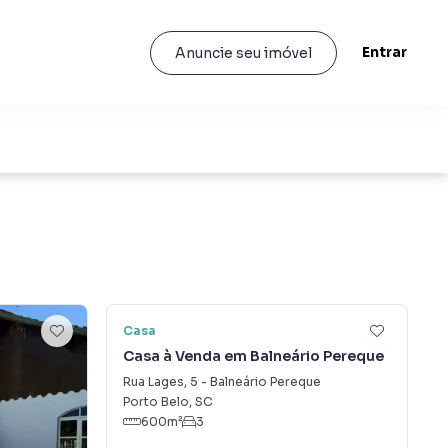
Entrar
Anuncie seu imóvel
37
Casa
Casa à Venda em Balneário Pereque
Rua Lages
,
5
-
Balneário Pereque
Porto Belo
,
SC
600
m²
3