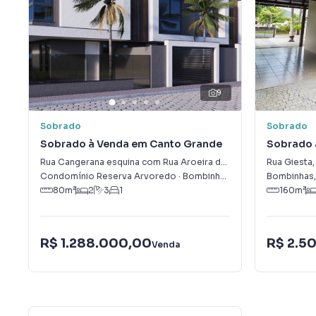
9
Sobrado
Sobrado
Sobrado à Venda em Canto Grande
Sobrado 
Rua Cangerana esquina com Rua Aroeira do Campo
,
0
Rua Giesta
-
Canto G
,
Condomínio Reserva Arvoredo
·
Bombinhas
,
SC
Bombinhas
80
m²
2
3
1
160
m²
R$ 1.288.000,00
R$ 2.5
Venda
42