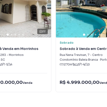
22
Sobrado
à Venda em Morrinhos
Sobrado à Venda em Centr
rande
283
-
Morrinhos
Rua Nena Trevisan
,
7
-
Centro
,
SC
Condomínio Baleia Branca
·
Port
3
1
4
270
m²
3
4
3
00.000,00
R$ 4.999.000,00
Venda
Ven