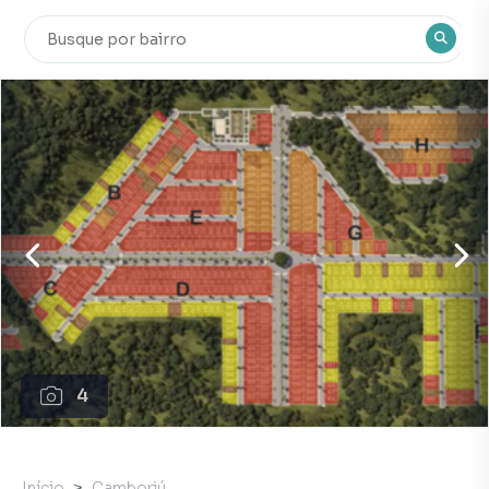
4
Início
Camboriú