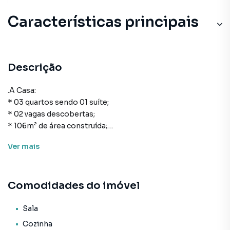
Características principais
Descrição
.A Casa:
* 03 quartos sendo 01 suíte;
* 02 vagas descobertas;
* 106m² de área construída;
* Cozinha;
Ver
mais
* Área de serviço;
* Lavabo;
* Living para sala de estar e sala de jantar;
Comodidades do imóvel
* Jardim nos fundos.
- 550m do mar em linha reta
Sala
Cozinha