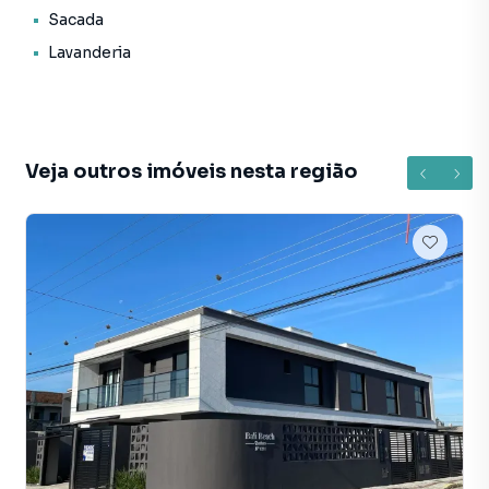
Forma de pagamento:
Sacada
> Valor total: R$ 925.000,00
Lavanderia
> Para mais informações, consulte um de nossos
corretores
AGENDE JÁ SUA VISITA!
O valor do imóvel poderá sofrer alteração sem aviso
Veja outros imóveis nesta região
prévio.
De acordo com a Lei nº 4591/64, informamos que algumas
imagens aqui contidas, possuem apenas caráter ilustrativo
e que a aquisição de mobílias e peças decorativas são de
responsabilidade do condomínio/condômino.
Sobrado para Venda em região valorizada do bairro
Pereque, em Porto Belo. Não encontrou o que procurava
ou deseja mais informações sobre Sobrado em Porto
Belo? Entre em contato com nossa equipe pelo telefone
(47) 99709-2710.