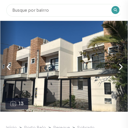
13
Início
Porto Belo
Pereque
Sobrado