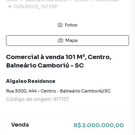
CONJ0075_INTERP
Fotos
Mapa
Comercial à venda 101 M², Centro,
Balneário Camboriú - SC
Algaleo Residence
Rua 3000
,
444
-
Centro
-
Balneário Camboriú
/
SC
Código de origem:
817157
Venda
R$ 2.000.000,00