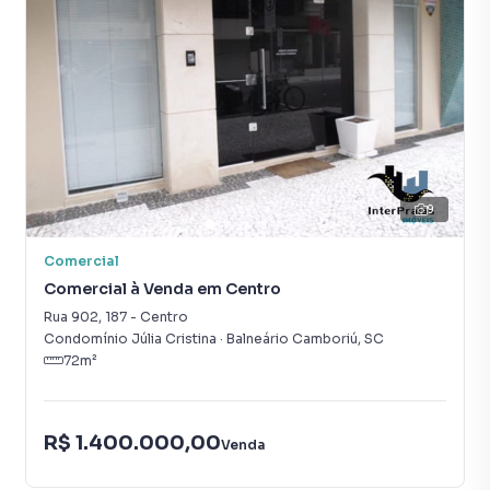
produzir campanhas específicas para Balneário Camboriú,
o que aumenta muito o número de contatos interessados
e tendo como consequência uma maior chance de vender
ou alugar seu imóvel mais rápido. Contamos também com
um time de programadores, corretores treinados e uma
central de atendimento preparada para atender
proprietários e inquilinos.
9
Comercial
Comercial à Venda em Centro
Rua 902
,
187
-
Centro
Condomínio Júlia Cristina
·
Balneário Camboriú
,
SC
72
m²
R$ 1.400.000,00
Venda