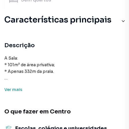
Características principais
Descrição
A Sala:
* 101m² de área privativa;
* Apenas 332m da praia.
Forma de pagamento:
Ver
mais
> Valor total: R$ 2.000.000,00
> Entrada + financiamento bancário
> Analisa permuta de menor valor nas cidades de Balneário
O que fazer em
Centro
Camboriú e Itapema.
> Para mais informações, consulte um de nossos
corretores
Escolas, colégios e universidades