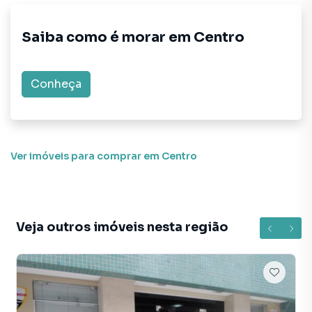
Negocie seu imóvel de forma totalmente online, com
Saiba como é morar em
Centro
segurança e tranquilidade. Na Interpraias Imóveis você
consegue comprar ou alugar um imóvel em Balneário
Camboriú mesmo não estando na cidade e com a
Conheça
praticidade de fazer tudo online, direto do seu computador
ou smartphone. Nós criamos soluções inovadoras para
simplificar a relação de proprietários, inquilinos e
compradores com o mercado imobiliário.
Ver imóveis
para comprar em Centro
Anuncie seu imóvel! É fácil, rápido e gratuito! A Interpraias
Imóveis é uma imobiliária digital com imóveis em diversas
cidades do Brasil, incluindo Balneário Camboriú.
Veja outros imóveis nesta região
Na Interpraias Imóveis você consegue vender ou alugar
seu imóvel muito mais rápido do que em imobiliárias
tradicionais. Já vendemos e locamos diversos imóveis em
Balneário Camboriú, especialmente em Centro. Isso
porque temos uma equipe de marketing digital focada em