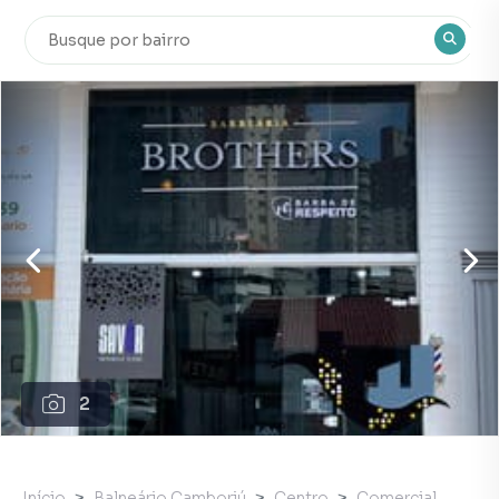
2
Início
Balneário Camboriú
Centro
Comercial