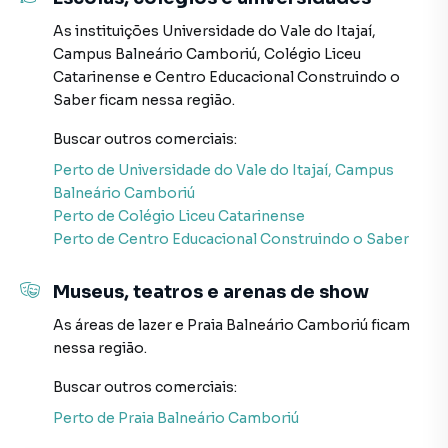
AGENDE JÁ SUA VISITA!
As instituições
Universidade do Vale do Itajaí,
O valor do imóvel poderá sofrer alteração sem aviso
Campus Balneário Camboriú
,
Colégio Liceu
prévio.
Catarinense
e
Centro Educacional Construindo o
Saber
ficam nessa região.
Buscar outros
comerciais
:
Comercial para Venda em região valorizada do bairro
Centro, em Balneário Camboriú. Não encontrou o que
Perto de
Universidade do Vale do Itajaí, Campus
procurava ou deseja mais informações sobre Comercial
Balneário Camboriú
em Balneário Camboriú? Entre em contato com nossa
Perto de
Colégio Liceu Catarinense
equipe pelo telefone (47) 99709-2710.
Perto de
Centro Educacional Construindo o Saber
A Interpraias Imóveis tem mais opções de apartamentos,
Museus, teatros e arenas de show
casas residenciais e comerciais, sobrados, terrenos, lojas
As áreas de lazer
e
Praia Balneário Camboriú
ficam
e barracões para venda ou locação, além de
nessa região.
empreendimentos em construção ou lançamentos na
planta em Centro e em outras regiões de Balneário
Buscar outros
comerciais
:
Camboriú. Aqui você encontra milhares de ofertas para
Perto de
Praia Balneário Camboriú
encontrar o imóvel que mais combina com seu estilo de
vida.