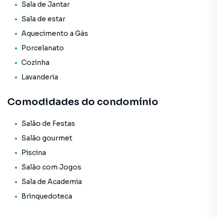
* Infraestrutura para água quente;
Sala de Jantar
* Acabamento em gesso;
Sala de estar
* Porcelanato;
Aquecimento a Gás
* Ar Condicionado;
* Armário Embutido;
Porcelanato
* Interfone;
Cozinha
* Móveis Planejados;
Lavanderia
* Aquecimento a Gás.
Comodidades do condomínio
O Empreendimento / Área de lazer:
* Piscina adulta;
* Academia;
Salão de Festas
* Sala de jogos;
Salão gourmet
* Salão de festas;
Piscina
* Hall de entrada decorado e mobiliado;
Salão com Jogos
* Rooftop;
* Brinquedoteca;
Sala de Academia
* Elevador;
Brinquedoteca
* Espaço gourmet;
* Heliponto;