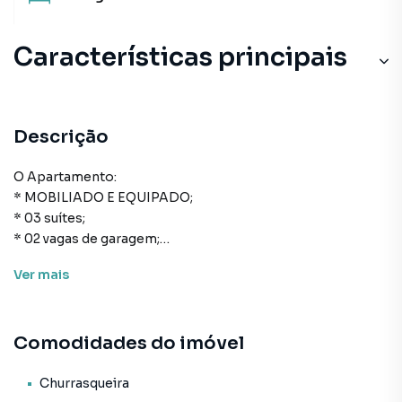
Características principais
Descrição
O Apartamento:
* MOBILIADO E EQUIPADO;
* 03 suítes;
* 02 vagas de garagem;
* 100m² de área privativa;
Ver
mais
* Cozinha;
* Área de serviço;
* Lavabo;
Comodidades do imóvel
* Sala de estar;
* Sala de jantar;
* Área churrasqueira;
Churrasqueira