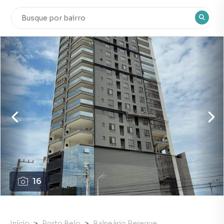
16
Início
Porto Belo
Balneário Pereque