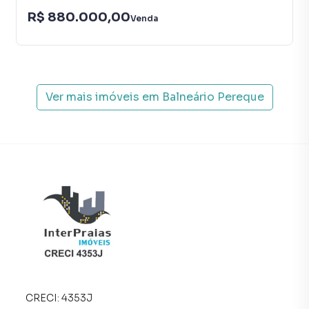
R$ 880.000,00
Anuncie seu imóvel! É fácil, rápido e gratuito! A Interpraias
Venda
Imóveis é uma imobiliária digital com imóveis em diversas
cidades do Brasil, incluindo Porto Belo.
Na Interpraias Imóveis você consegue vender ou alugar
Ver mais imóveis em
Balneário Pereque
seu imóvel muito mais rápido do que em imobiliárias
tradicionais. Já vendemos e locamos diversos imóveis em
Porto Belo, especialmente em Balneário Pereque. Isso
porque temos uma equipe de marketing digital focada em
produzir campanhas específicas para Porto Belo, o que
aumenta muito o número de contatos interessados e
tendo como consequência uma maior chance de vender ou
alugar seu imóvel mais rápido. Contamos também com um
time de programadores, corretores treinados e uma
central de atendimento preparada para atender
proprietários e inquilinos.
CRECI:
4353J