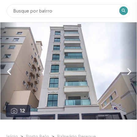
12
Início
Porto Belo
Balneário Pereque