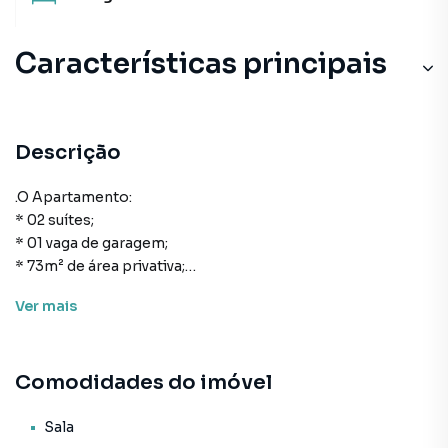
Características principais
Descrição
.O Apartamento:
* 02 suítes;
* 01 vaga de garagem;
* 73m² de área privativa;
* Cozinha;
Ver
mais
* Área de serviço;
* Lavabo;
* Living para sala de estar e de jantar;
Comodidades do imóvel
* Sacada com churrasqueira;
* Acabamento em gesso;
* Porcelanato;
Sala