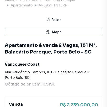
Apartamento
AP5966_INTERP
Fotos
Mapa
Apartamento à venda 2 Vagas, 181 M²,
Balneário Pereque, Porto Belo - SC
Vancouver Coast
Rua Gaudêncio Campos
,
101
-
Balneário Pereque
-
Porto Belo
/
SC
Código de origem:
169196
Venda
R$ 2.239.000,00