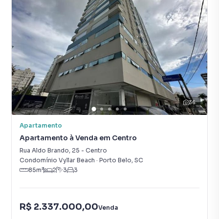
* Gás Individual;
* Hidrômetro Individual;
* Infraestrutura para água quente;
* Lavabo;
* Sacada;
* Sala de jantar;
* Varanda Gourmet;
* Área de Serviço.
36
O Empreendimento / Área de lazer:
* 02 Apartamentos por andar;
Apartamento
* Área de lazer completa;
Apartamento à Venda em Centro
* 120 Metros da praia e vista para o Mar;
* Infra estr p/ abas de veículos elétricos;
Rua Aldo Brando
,
25
-
Centro
* Academia;
Condomínio Vyllar Beach
·
Porto Belo
,
SC
85
m²
2
3
3
* Bar;
* Brinquedoteca;
* Elevador;
R$ 2.337.000,00
* Espaço gourmet;
Venda
* Estar Social;