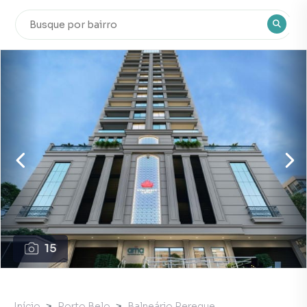
15
Início
Porto Belo
Balneário Pereque