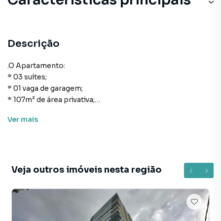
Descrição
.O Apartamento:
* 03 suítes;
* 01 vaga de garagem;
* 107m² de área privativa;
* 181m² de área total;
Ver
mais
* Acabamento em gesso
* Cozinha;
* Living;
* Porcelanato;
* Sala de Estar;
Veja outros imóveis nesta região
* Vista Panorâmica;
* Banheiro Social;
* Churrasqueira;
* Espera para split;