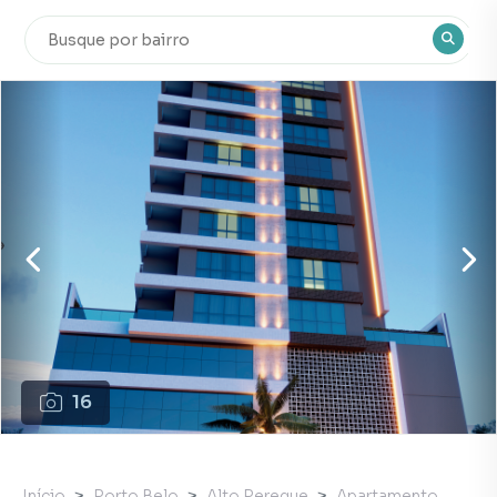
16
Início
Porto Belo
Alto Pereque
Apartamento