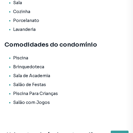
* Infraestrutura para ar condicionado tipo split;
Sala
* Piso em porcelanato;
Cozinha
* Portas e rodapés laqueados;
Porcelanato
* Rebaixo em gesso.
Lavanderia
Área de lazer:
* Mais de 550m²;
Comodidades do condomínio
* Piscina;
* Piscina infantil;
Piscina
* Deck;
Brinquedoteca
* Bar piscina;
* Brinquedoteca;
Sala de Academia
* Academia;
Salão de Festas
* Salão de festas;
Piscina Para Crianças
* Sala de jogos;
Salão com Jogos
* Lareira;
* Lounge.
O Empreendimento:
* Fachada com acabamentos contemporâneos;