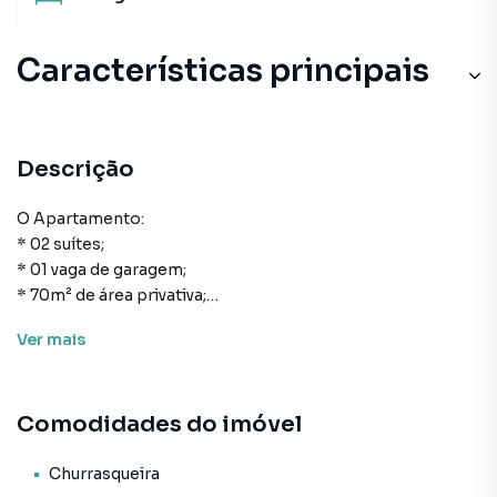
Características principais
Descrição
O Apartamento:
* 02 suítes;
* 01 vaga de garagem;
* 70m² de área privativa;
* 114m² de área total;
Ver
mais
* Cozinha;
* Área de serviço;
* Lavabo;
Comodidades do imóvel
* Living para sala de estar e de jantar;
* Churrasqueira;
* Alto padrão de acabamento;
Churrasqueira