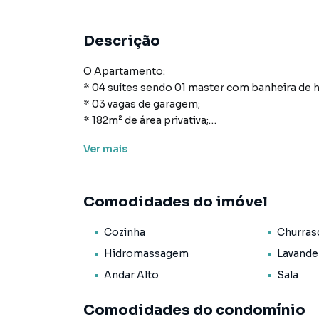
Descrição
O Apartamento:
* 04 suítes sendo 01 master com banheira de
* 03 vagas de garagem;
* 182m² de área privativa;
* 266m² de área total;
Ver
mais
* Cozinha;
* Área de serviço;
* Lavabo;
Comodidades do imóvel
* Living para sala de estar e de jantar;
* Sacada com churrasqueira;
Cozinha
Churras
* Infraestrutura para água quente;
* Espera para split;
Hidromassagem
Lavande
* Acabamento em gesso;
Andar Alto
Sala
* Porcelanato.
Comodidades do condomínio
O Empreendimento / Área de lazer: