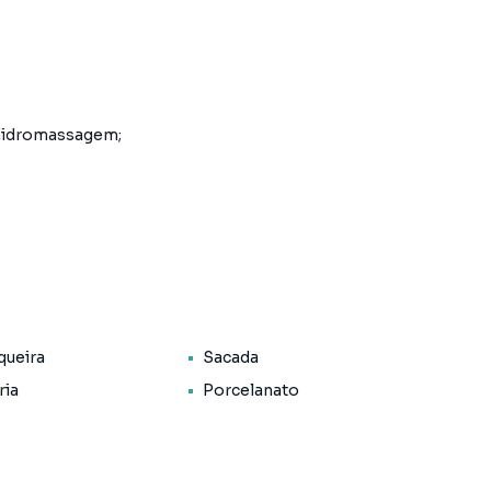
 hidromassagem;
queira
Sacada
ria
Porcelanato