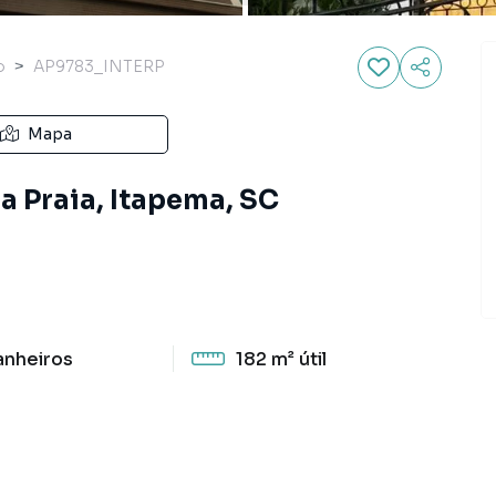
o
AP9783_INTERP
Mapa
a Praia, Itapema, SC
anheiros
182 m²
útil