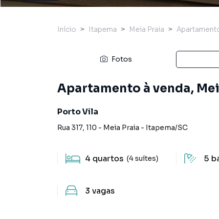
Início
Itapema
Meia Praia
Apartament
Fotos
Apartamento à venda, Mei
Porto Vila
Rua 317
,
110
-
Meia Praia
-
Itapema
/
SC
4
quartos
5
b
(4 suítes)
3
vagas