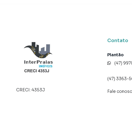
Na Interpraias Imóveis você consegue vender 
imobiliárias tradicionais. Já vendemos e loc
Meia Praia. Isso porque temos uma equipe de 
específicas para Itapema, o que aumenta mui
consequência uma maior chance de vender ou
Contato
um time de programadores, corretores treina
atender proprietários e inquilinos.
Plantão
(47) 99
(47) 3363-
CRECI:
4353J
Fale conos