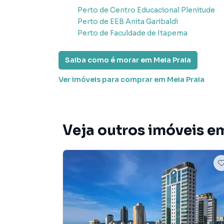
* Rooftop com vista para o mar;
Perto de
Centro Educacional Plenitude
* Salão de Festas;
Perto de
EEB Anita Garibaldi
* Boliche;
Perto de
Faculdade de Itapema
* Game Space;
* Fitness Center;
Saiba como é morar em
Meia Praia
* Playroom;
* Playground;
Ver imóveis
para comprar em Meia Praia
* Soccer Kids;
* Basketball;
* Pool Bar;
* Piscina Adulto;
Veja outros imóveis em
* Piscina Infantil;
* Sala de Banho;
* Doha Spa;
* Sky Lounge Bar;
* Pub;
* Club;
* Observatório;
* Narguilé Space;