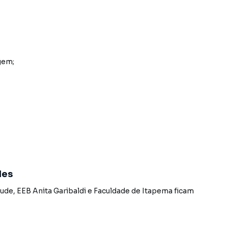
gem;
ento para os chuveiros;
des
tude
,
EEB Anita Garibaldi
e
Faculdade de Itapema
ficam