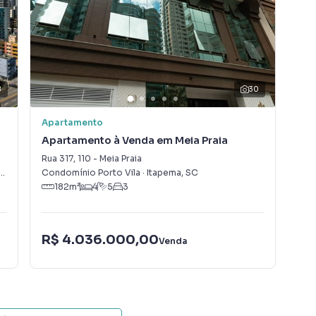
8
30
06º e o 28º andar que é a cobertura;
Apartamento
Apa
Apartamento à Venda em Meia Praia
Apa
Rua 317
,
110
-
Meia Praia
Rua
létrico e calibrador;
,
SC
Condomínio Porto Vila
·
Itapema
,
SC
Con
182
m²
4
5
3
;
R$ 4.036.000,00
R$
Venda