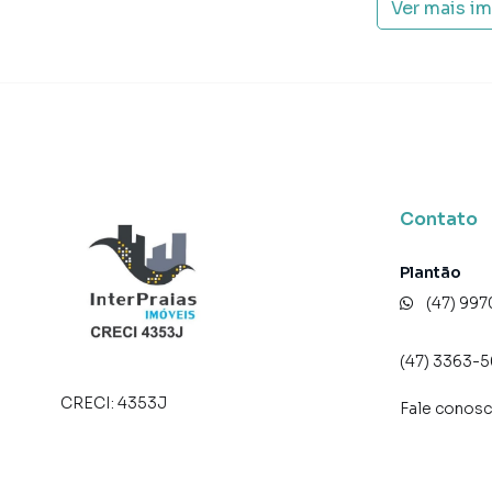
Ver mais i
Forma de pagamento:
> Valor total: R$ 3.810.000,00
> Para mais informações, consulte um de noss
AGENDE JÁ SUA VISITA!
O valor do imóvel poderá sofrer alteração sem 
De acordo com a Lei nº 4591/64, informamos 
Contato
caráter ilustrativo e que a aquisição de mobíl
condomínio/condômino.
Plantão
(47) 99
Apartamento para Venda em região valorizada 
procurava ou deseja mais informações sobre
(47) 3363-
equipe pelo telefone (47) 99709-2710.
CRECI:
4353J
Fale conos
A Interpraias Imóveis tem mais opções de apa
terrenos, lojas e barracões para venda ou l
lançamentos na planta em Meia Praia e em out