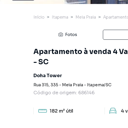
Início
Itapema
Meia Praia
Apartament
Fotos
Apartamento à venda 4 Vag
- SC
Doha Tower
Rua 315
,
335
-
Meia Praia
-
Itapema
/
SC
Código de origem:
686146
182 m²
útil
4
v