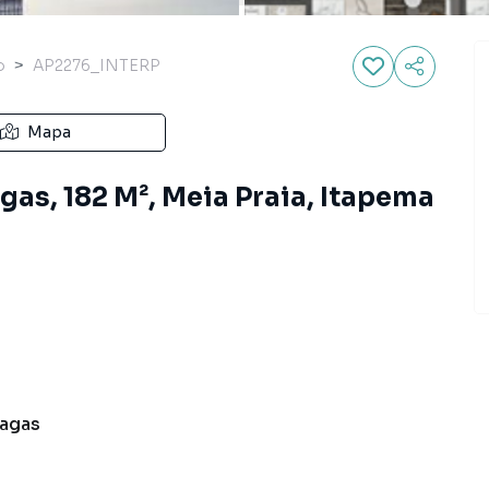
o
AP2276_INTERP
Mapa
as, 182 M², Meia Praia, Itapema
agas