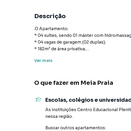
Descrição
.O Apartamento:
* 04 suítes, sendo 01 máster com hidromassa
* 04 vagas de garagem (02 duplas);
* 182m² de área privativa;
* Lavabo;
Ver
mais
* Living para 02 ambientes;
* Cozinha;
* Área de serviço;
O que fazer em
Meia Praia
* Sacada com churrasqueira;
* Churrasqueira à carvão
* Infraestrutura para água quente com acionam
Escolas, colégios e universida
* Fechadura eletrônica com leitor biométrico;
* Piso laminado ou vinílico nas áreas íntimas;
As instituições
Centro Educacional Pleni
* Entrada social e de serviço.
nessa região.
Buscar outros
apartamentos
:
Área de Lazer: