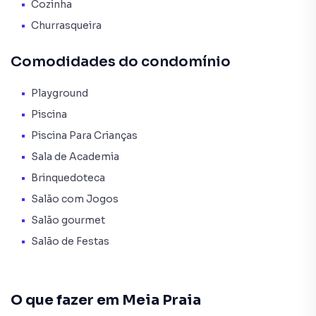
* Gás Individual.
Cozinha
Churrasqueira
O Empreendimento / Área de lazer:
* Piscina infantil;
Comodidades do condomínio
* Academia;
* Sala de jogos;
Playground
* Playground;
* Salão de festas;
Piscina
* Hall de entrada decorado e mobiliado;
Piscina Para Crianças
* Medidores de água, luz e gás individuais;
Sala de Academia
* Brinquedoteca;
Brinquedoteca
* Elevador;
* Espaço gourmet;
Salão com Jogos
* Interfone;
Salão gourmet
* Piscina adulto.
Salão de Festas
Forma de pagamento:
> Valor total: R$ 3.990.000,00
> Entrada + 07 reforços + saldo parcelado em até 100
O que fazer em
Meia Praia
vezes mensais