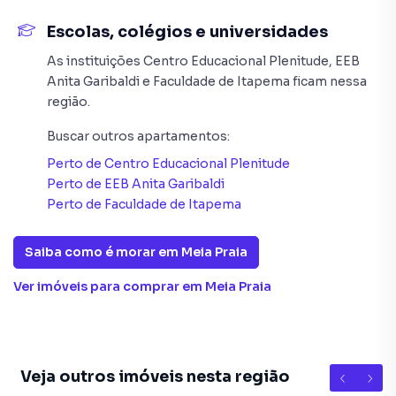
> Para mais informações, consulte um de nossos
Escolas, colégios e universidades
corretores
As instituições
Centro Educacional Plenitude
,
EEB
AGENDE JÁ SUA VISITA!
Anita Garibaldi
e
Faculdade de Itapema
ficam nessa
O valor do imóvel poderá sofrer alteração sem aviso
região.
prévio.
Buscar outros
apartamentos
:
De acordo com a Lei nº 4591/64, informamos que algumas
Perto de
Centro Educacional Plenitude
imagens aqui contidas, possuem apenas caráter ilustrativo
Perto de
EEB Anita Garibaldi
e que a aquisição de mobílias e peças decorativas são de
Perto de
Faculdade de Itapema
responsabilidade do condomínio/condômino.
Saiba como é morar em
Meia Praia
Apartamento para Venda em região valorizada do bairro
Ver imóveis
para comprar em Meia Praia
Meia Praia, em Itapema. Não encontrou o que procurava
ou deseja mais informações sobre Apartamento em
Itapema? Entre em contato com nossa equipe pelo
telefone (47) 99709-2710.
Veja outros imóveis nesta região
11
18
7
18
20
20
48
19