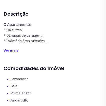
Descrição
O Apartamento:
* 04 suítes;
* 02 vagas de garagem;
* 146m² de área privativa;
* Cozinha;
Ver
mais
* Área de serviço;
* Lavabo;
* Living para sala de estar e de jantar;
Comodidades do imóvel
* Churrasqueira;
* Infraestrutura para água quente;
* Espera para split;
Lavanderia
* Acabamento em gesso;
Sala
* Porcelanato;
Porcelanato
* Hidrômetro Individual;
Andar Alto
* Interfone;