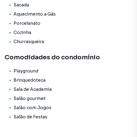
* Acabamento em gesso;
Sacada
* Porcelanato;
Aquecimento a Gás
* Aquecimento a Gás;
* Fechadura eletrônica na porta de entrada.
Porcelanato
Cozinha
O Empreendimento / Área de lazer:
Churrasqueira
* Academia;
* Sala de jogos;
Comodidades do condomínio
* Playground;
* Salão de festas;
* Lounge;
Playground
* Entrada p/ banhistas e box de praia;
Brinquedoteca
* Hall de entrada decorado e mobiliado;
Sala de Academia
* Hidromassagem;
Salão gourmet
* Brinquedoteca;
* Elevador;
Salão com Jogos
* Espaço gourmet;
Salão de Festas
* Piscina;
* Jacuzzi;
* Estar Social;