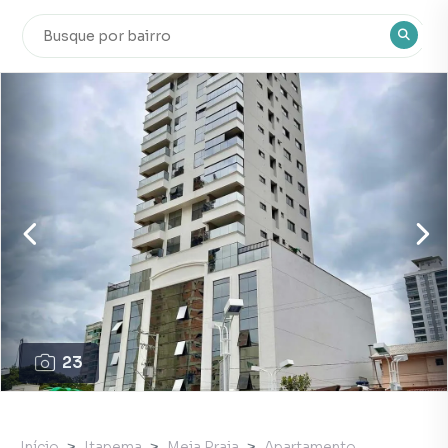
23
Início
Itapema
Meia Praia
Apartamento