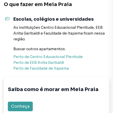
* Circuito Tv;
O que fazer em
Meia Praia
* Piscina adulto.
Escolas, colégios e universidades
Forma de pagamento:
> Valor total: R$ 1.550.000,00
As instituições
Centro Educacional Plenitude
,
EEB
> Entrada + saldo parcelado em até 24 vezes mensais
Anita Garibaldi
e
Faculdade de Itapema
ficam nessa
> Para mais informações, consulte um de nossos
região.
corretores
Buscar outros
apartamentos
:
AGENDE JÁ SUA VISITA!
Perto de
Centro Educacional Plenitude
O valor do imóvel poderá sofrer alteração sem aviso
Perto de
EEB Anita Garibaldi
prévio.
Perto de
Faculdade de Itapema
Apartamento para Venda em região valorizada do bairro
Saiba como é morar em
Meia Praia
Meia Praia, em Itapema. Não encontrou o que procurava
ou deseja mais informações sobre Apartamento em
Itapema? Entre em contato com nossa equipe pelo
Conheça
telefone (47) 99709-2710.