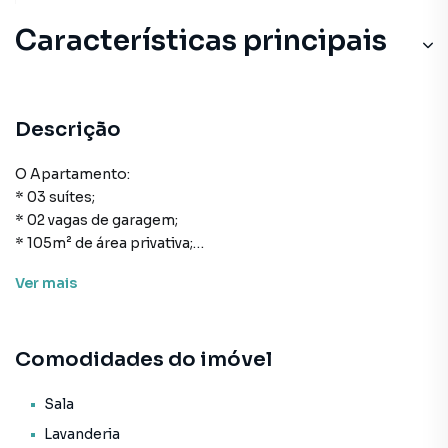
Características principais
Descrição
O Apartamento:
* 03 suítes;
* 02 vagas de garagem;
* 105m² de área privativa;
* 189m² de área total;
Ver
mais
* Cozinha;
* Área de serviço;
* Lavabo;
Comodidades do imóvel
* Living para sala de estar e de jantar;
* Sacada com churrasqueira;
* Infraestrutura para água quente;
Sala
* Espera para split;
Lavanderia