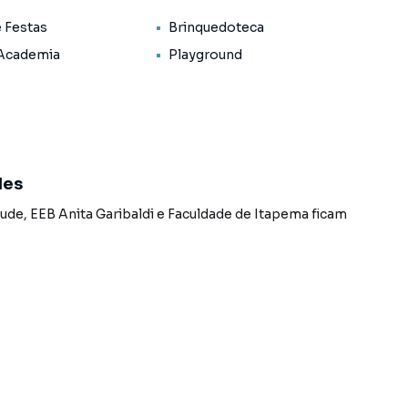
e Festas
Brinquedoteca
 Academia
Playground
des
tude
,
EEB Anita Garibaldi
e
Faculdade de Itapema
ficam
até 48 vezes mensais
os corretores