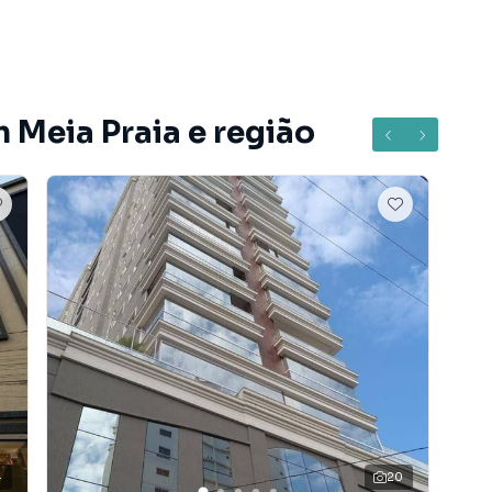
aviso prévio.
do bairro Meia Praia, em Itapema. Não encontrou o que
 Apartamento em Itapema? Entre em contato com nossa
 Meia Praia e região
rtamentos, casas residenciais e comerciais, sobrados,
ocação, além de empreendimentos em construção ou
ras regiões de Itapema. Aqui você encontra milhares de
ina com seu estilo de vida.
, com segurança e tranquilidade. Na Interpraias
 imóvel em Itapema mesmo não estando na cidade e
to do seu computador ou smartphone. Nós criamos
o de proprietários, inquilinos e compradores com o
A Interpraias Imóveis é uma imobiliária digital com
4
20
do Itapema.