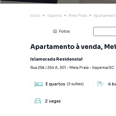
Início
Itapema
Meia Praia
Apartament
Fotos
Apartamento à venda, Mei
Islamorada Residencial
Rua 256 / 254 A
,
301
-
Meia Praia
-
Itapema
/
SC
3
quartos
4
b
(3 suítes)
2
vagas