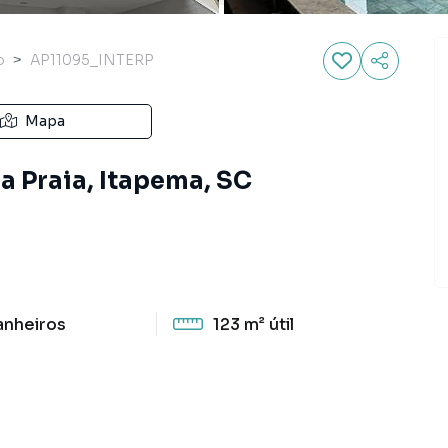
o
AP11095_INTERP
Mapa
a Praia, Itapema, SC
anheiros
123 m²
útil