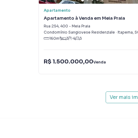
Apartamento
Na Interpraias Imóveis você consegue vender 
Apartamento à Venda em Meia Praia
imobiliárias tradicionais. Já vendemos e loc
Rua 254
,
400
-
Meia Praia
Meia Praia. Isso porque temos uma equipe de 
Condomínio Sangiovese Residenziale
·
Itapema
,
S
específicas para Itapema, o que aumenta mui
160
m²
3
4
3
consequência uma maior chance de vender ou
um time de programadores, corretores treina
atender proprietários e inquilinos.
R$ 1.500.000,00
Venda
Ver mais i