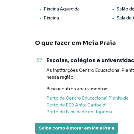
O Empreendimento / Área de lazer:
Piscina Aquecida
Salão d
* Piscina térmica;
Piscina
Sala de
* Academia;
* Playground;
* Salão de festas;
* Hall de entrada decorado e mobiliado;
O que fazer em
Meia Praia
* Piscina adulto com borda infinita;
* Sala de games;
Escolas, colégios e universida
* Brinquedoteca;
* Elevador;
As instituições
Centro Educacional Pleni
* Alarme;
nessa região.
* Piscina.
Buscar outros
apartamentos
:
Forma de pagamento:
Perto de
Centro Educacional Plenitude
> Valor total: R$ 1.990.000,00
Perto de
EEB Anita Garibaldi
> Entrada + 04 reforços + saldo parcelado em 
Perto de
Faculdade de Itapema
> Para mais informações, consulte um de noss
Saiba como é morar em
Meia Praia
AGENDE JÁ SUA VISITA!