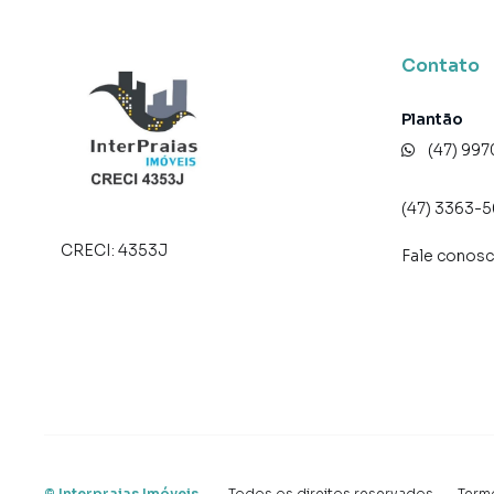
Contato
Plantão
(47) 99
(47) 3363-
CRECI:
4353J
Fale conos
©
Interpraias Imóveis
.
Todos os direitos reservados.
·
Term