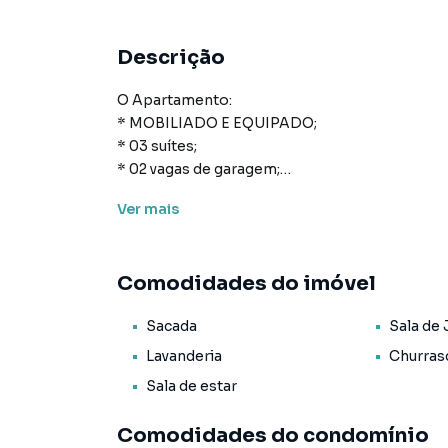
Descrição
O Apartamento:
* MOBILIADO E EQUIPADO;
* 03 suítes;
* 02 vagas de garagem;
* 123m² de área privativa;
Ver
mais
* 199m² de área total;
* Cozinha;
* Área de serviço;
Comodidades do imóvel
* Lavabo;
* Sala de estar e de jantar;
Sacada
Sala de 
* Sacada com churrasqueira;
* Acabamento em gesso;
Lavanderia
Churras
* Ar Condicionado;
Sala de estar
* Armário Embutido;
* Armário Cozinha.
Comodidades do condomínio