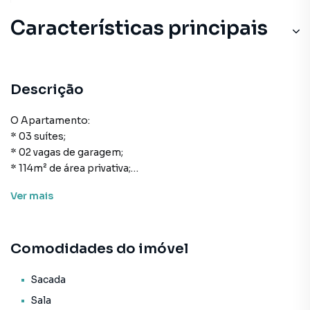
Características principais
Descrição
O Apartamento:
* 03 suítes;
* 02 vagas de garagem;
* 114m² de área privativa;
* Cozinha;
Ver
mais
* Área de serviço;
* Lavabo;
* Living para sala de estar e de jantar;
Comodidades do imóvel
* Sacada com churrasqueira;
* Acabamento em gesso;
* Porcelanato;
Sacada
* Vista Panorâmica.
Sala