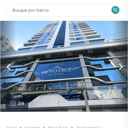
39
Início
Itapema
Meia Praia
Apartamento