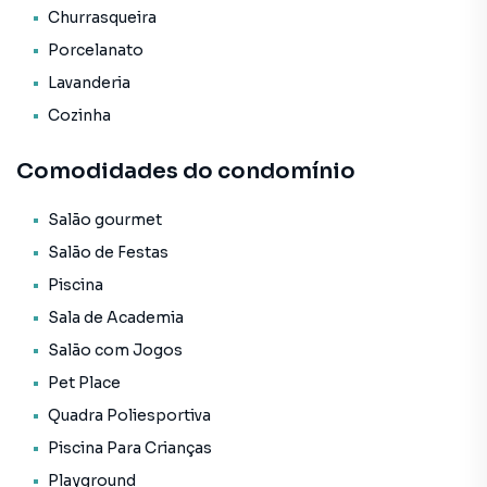
Churrasqueira
O Empreendimento / Área de lazer:
Porcelanato
* Piscina infantil;
* Academia;
Lavanderia
* Sala de jogos;
Cozinha
* Playground;
* Salão de festas;
Comodidades do condomínio
* Entrada p/ banhistas e box de praia;
* Hall de entrada decorado e mobiliado;
Salão gourmet
* Pub;
* Hidromassagem;
Salão de Festas
* Elevador;
Piscina
* Espaço gourmet;
Sala de Academia
* Interfone;
Salão com Jogos
* Internet;
* Estar Social;
Pet Place
* Piscina adulto;
Quadra Poliesportiva
* Vista das Montanhas;
Piscina Para Crianças
* 400m do mar;
* Quadra poliesportiva;
Playground