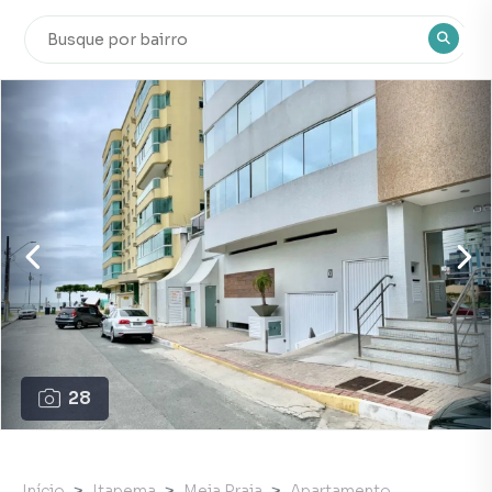
28
Início
Itapema
Meia Praia
Apartamento