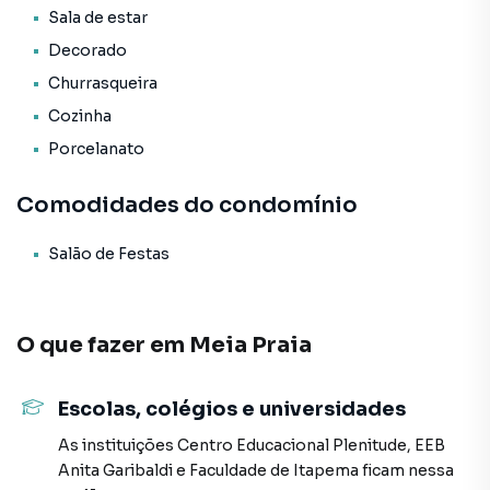
* Porcelanato;
Sala de estar
* Ar Condicionado;
Decorado
* Gás Individual.
Churrasqueira
O Empreendimento / Área de lazer:
Cozinha
* Salão de festas;
Porcelanato
* Hall de entrada decorado e mobiliado;
* Elevador;
Comodidades do condomínio
* Interfone;
* Alarme;
* Internet.
Salão de Festas
Forma de pagamento:
> Valor total: R$ 3.300.000,00
O que fazer em
Meia Praia
> Entrada + 04 reforços + saldo parcelado em até 48 vezes
mensais
> Para mais informações, consulte um de nossos
Escolas, colégios e universidades
corretores
As instituições
Centro Educacional Plenitude
,
EEB
Anita Garibaldi
e
Faculdade de Itapema
ficam nessa
AGENDE JÁ SUA VISITA!