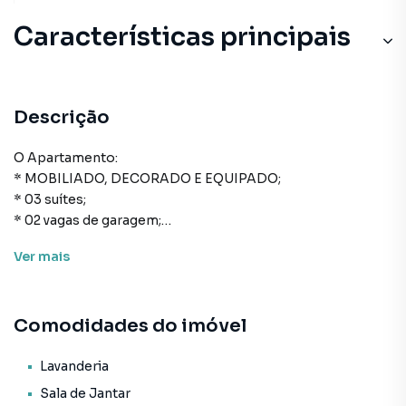
Características principais
Descrição
O Apartamento:
* MOBILIADO, DECORADO E EQUIPADO;
* 03 suítes;
* 02 vagas de garagem;
* 212m² de área privativa;
Ver
mais
* 287m² de área total;
* Cozinha;
* Área de serviço;
Comodidades do imóvel
* Lavabo;
* Sala de estar e de jantar;
* Churrasqueira;
Lavanderia
* Fechadura com senha na porta de entrada;
Sala de Jantar