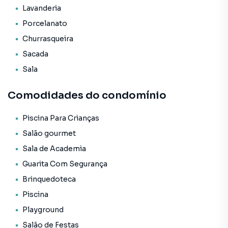
* Porcelanato;
Lavanderia
* Hidrômetro Individual;
Porcelanato
* Gás Individual.
Churrasqueira
O Empreendimento / Área de lazer:
Sacada
* Piscina infantil;
Sala
* Academia;
* Playground;
Comodidades do condomínio
* Sauna;
* Salão de festas;
* Guarita de segurança;
Piscina Para Crianças
* Entrada p/ banhistas e box de praia;
Salão gourmet
* Hall de entrada decorado e mobiliado;
Sala de Academia
* Medidores de água, luz e gás individuais;
Guarita Com Segurança
* Bar;
* Brinquedoteca;
Brinquedoteca
* Elevador;
Piscina
* Espaço gourmet;
Playground
* Piscina adulto.
Salão de Festas