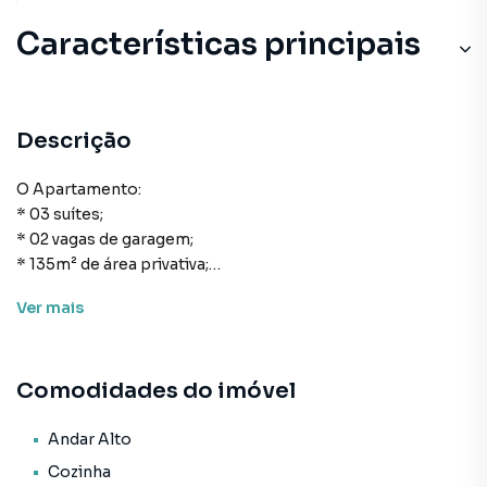
Características principais
Descrição
O Apartamento:
* 03 suítes;
* 02 vagas de garagem;
* 135m² de área privativa;
* Cozinha;
Ver
mais
* Área de serviço;
* Lavabo;
* Living para sala de estar e de jantar;
Comodidades do imóvel
* Sacada com churrasqueira;
* Infraestrutura para água quente;
* Espera para split;
Andar Alto
* Acabamento em gesso;
Cozinha