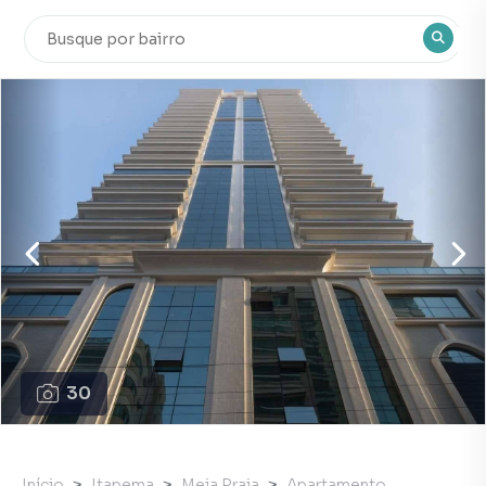
30
Início
Itapema
Meia Praia
Apartamento