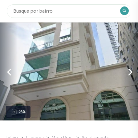
24
Início
Itapema
Meia Praia
Apartamento