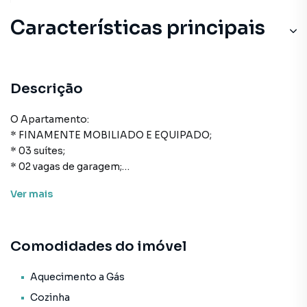
Características principais
Descrição
O Apartamento:
* FINAMENTE MOBILIADO E EQUIPADO;
* 03 suítes;
* 02 vagas de garagem;
* 140m² de área privativa;
Ver
mais
* 183m² de área total;
* Cozinha;
* Área de serviço;
Comodidades do imóvel
* Lavabo;
* Sala de estar e de jantar;
* Sacada com churrasqueira;
Aquecimento a Gás
* Infraestrutura para água quente;
Cozinha