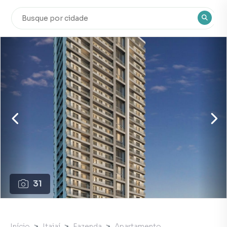
31
Início
Itajaí
Fazenda
Apartamento