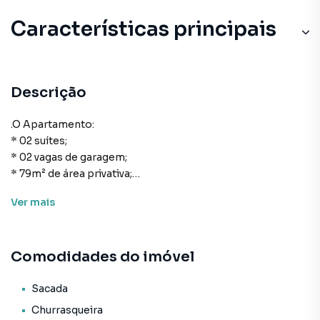
Características principais
Descrição
.O Apartamento:
* 02 suítes;
* 02 vagas de garagem;
* 79m² de área privativa;
* Cozinha;
Ver
mais
* Área de serviço;
* Lavabo;
* Living para sala de estar e de jantar;
Comodidades do imóvel
* Sacada com churrasqueira;
* Acabamento em gesso.
Sacada
O Empreendimento / Área de lazer:
Churrasqueira