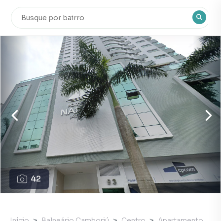
42
Início
Balneário Camboriú
Centro
Apartamento