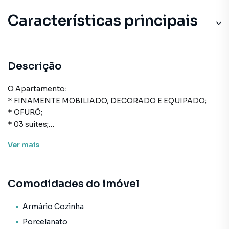
Características principais
Descrição
O Apartamento:
* FINAMENTE MOBILIADO, DECORADO E EQUIPADO;
* OFURÔ;
* 03 suítes;
* 02 vagas de garagem (gaveta);
Ver
mais
* 145m² de área privativa;
* Cozinha;
* Área de serviço;
Comodidades do imóvel
* Lavabo;
* Sala de estar;
* Sala de jantar;
Armário Cozinha
* Espaço churrasqueira;
Porcelanato