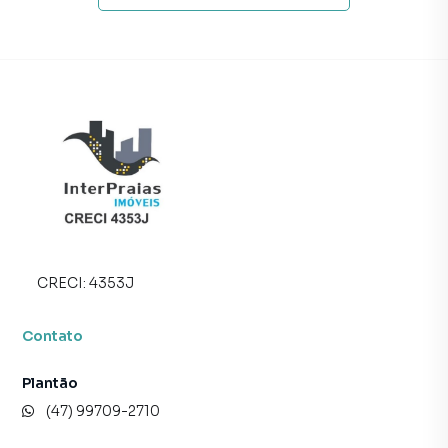
Anuncie seu imóvel! É fácil, rápido e gratuito! A Interpraias
Imóveis é uma imobiliária digital com imóveis em diversas
cidades do Brasil, incluindo Balneário Camboriú.
Na Interpraias Imóveis você consegue vender ou alugar
seu imóvel muito mais rápido do que em imobiliárias
tradicionais. Já vendemos e locamos diversos imóveis em
Balneário Camboriú, especialmente em Centro. Isso
porque temos uma equipe de marketing digital focada em
produzir campanhas específicas para Balneário Camboriú,
o que aumenta muito o número de contatos interessados
e tendo como consequência uma maior chance de vender
CRECI:
4353J
ou alugar seu imóvel mais rápido. Contamos também com
um time de programadores, corretores treinados e uma
Contato
central de atendimento preparada para atender
proprietários e inquilinos.
Plantão
(47) 99709-2710