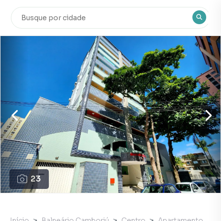
23
Início
Balneário Camboriú
Centro
Apartamento