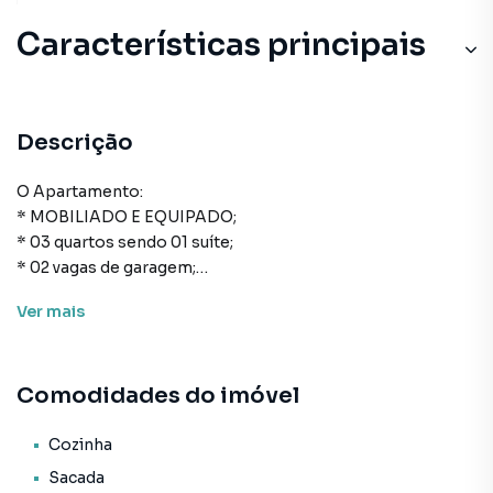
Características principais
Descrição
O Apartamento:
* MOBILIADO E EQUIPADO;
* 03 quartos sendo 01 suíte;
* 02 vagas de garagem;
* 97m² de área privativa;
Ver
mais
* 138m² de área total;
* Cozinha;
* Área de serviço;
Comodidades do imóvel
* Banheiro social;
* Sala de estar e de jantar;
* Sacada com churrasqueira;
Cozinha
* Armário cozinha.
Sacada