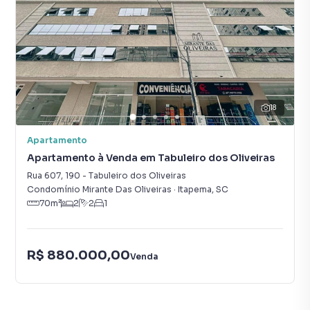
18
Apartamento
Apartamento à Venda em Tabuleiro dos Oliveiras
Rua 607
,
190
-
Tabuleiro dos Oliveiras
Condomínio Mirante Das Oliveiras
·
Itapema
,
SC
70
m²
2
2
1
R$ 880.000,00
Venda