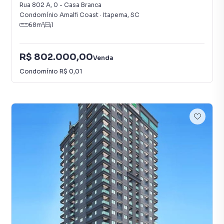
Rua 802 A
,
0
-
Casa Branca
Condomínio Amalfi Coast
·
Itapema
,
SC
68
m²
1
R$ 802.000,00
Venda
Condomínio
R$ 0,01