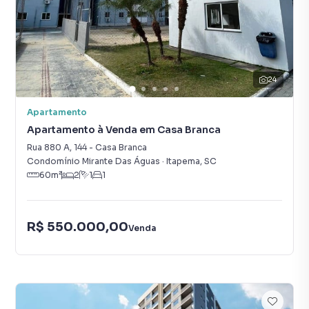
24
Apartamento
Apartamento à Venda em Casa Branca
Rua 880 A
,
144
-
Casa Branca
Condomínio Mirante Das Águas
·
Itapema
,
SC
60
m²
2
1
1
R$ 550.000,00
Venda