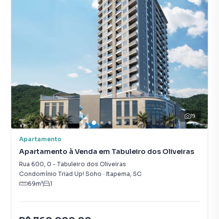
19
Apartamento
Apartamento à Venda em Tabuleiro dos Oliveiras
Rua 600
,
0
-
Tabuleiro dos Oliveiras
Condomínio Triad Up! Soho
·
Itapema
,
SC
69
m²
1