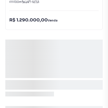
130
m²
4
5
3
R$ 1.290.000,00
Venda