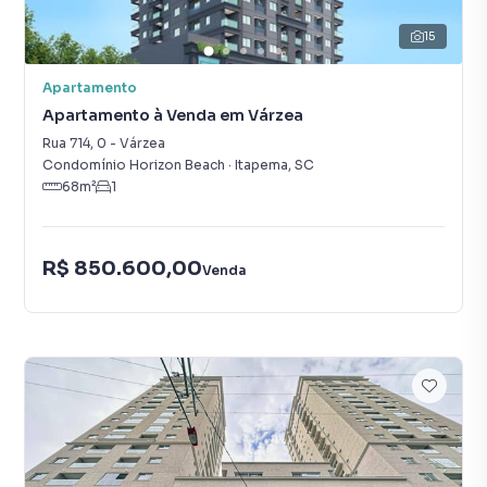
15
Apartamento
Apartamento à Venda em Várzea
Rua 714
,
0
-
Várzea
Condomínio Horizon Beach
·
Itapema
,
SC
68
m²
1
R$ 850.600,00
Venda