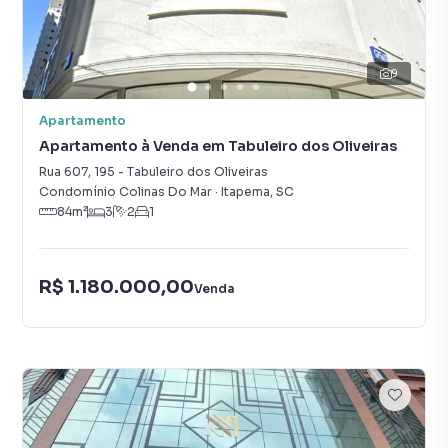
9
Apartamento
Apartamento à Venda em Tabuleiro dos Oliveiras
Rua 607
,
195
-
Tabuleiro dos Oliveiras
Condomínio Colinas Do Mar
·
Itapema
,
SC
84
m²
3
2
1
R$ 1.180.000,00
Venda