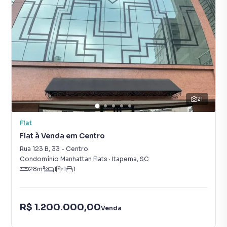
21
Flat
Flat à Venda em Centro
Rua 123 B
,
33
-
Centro
Condomínio Manhattan Flats
·
Itapema
,
SC
28
m²
1
1
1
R$ 1.200.000,00
Venda