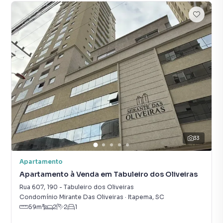
33
Apartamento
Apartamento à Venda em Tabuleiro dos Oliveiras
Rua 607
,
190
-
Tabuleiro dos Oliveiras
Condomínio Mirante Das Oliveiras
·
Itapema
,
SC
59
m²
2
2
1