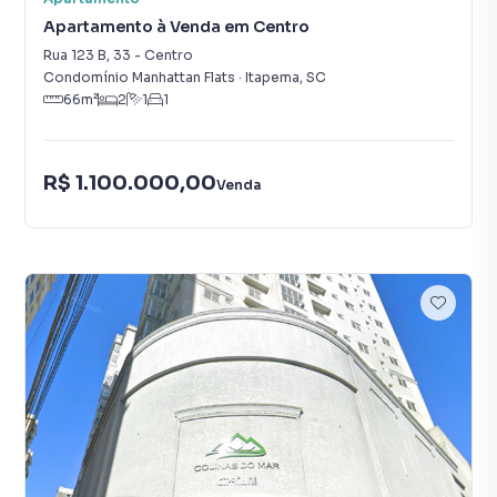
Apartamento à Venda em Centro
Rua 123 B
,
33
-
Centro
Condomínio Manhattan Flats
·
Itapema
,
SC
66
m²
2
1
1
R$ 1.100.000,00
Venda