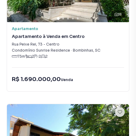
38
Apartamento
Apartamento à Venda em Centro
Rua Peixe Rei
,
73
-
Centro
Condomínio Sunrise Residence
·
Bombinhas
,
SC
73
m²
2
2
2
R$ 1.690.000,00
Venda