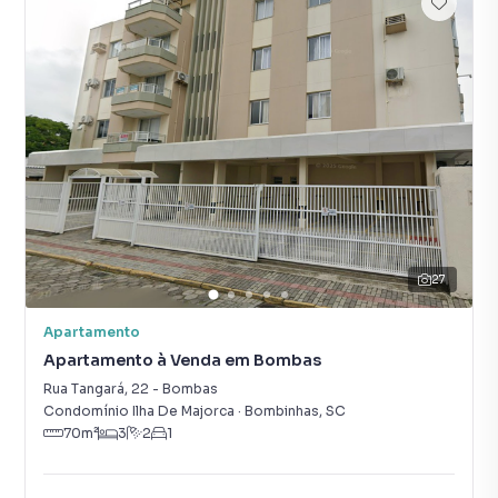
27
Apartamento
Apartamento à Venda em Bombas
Rua Tangará
,
22
-
Bombas
Condomínio Ilha De Majorca
·
Bombinhas
,
SC
70
m²
3
2
1