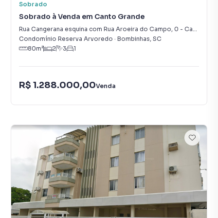
Sobrado
Sobrado à Venda em Canto Grande
Rua Cangerana esquina com Rua Aroeira do Campo
,
0
-
Canto Grande
Condomínio Reserva Arvoredo
·
Bombinhas
,
SC
80
m²
2
3
1
R$ 1.288.000,00
Venda