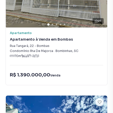
27
Apartamento
Apartamento à Venda em Bombas
Rua Tangará
,
22
-
Bombas
Condomínio Ilha De Majorca
·
Bombinhas
,
SC
70
m²
3
2
1
R$ 1.390.000,00
Venda