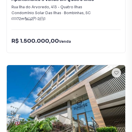
Rua Ilha do Arvoredo
,
413
-
Quatro Ilhas
Condomínio Solar Das Ilhas
·
Bombinhas
,
SC
72
m²
2
2
1
R$ 1.500.000,00
Venda