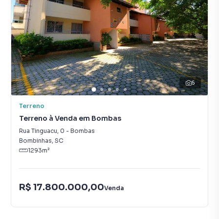
5
Terreno
Terreno à Venda em Bombas
Rua Tinguacu
,
0
-
Bombas
Bombinhas
,
SC
1293
m²
R$ 17.800.000,00
Venda