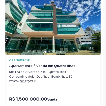
12
Apartamento
Apartamento à Venda em Quatro Ilhas
Rua Ilha do Arvoredo
,
413
-
Quatro Ilhas
Condomínio Solar Das Ilhas
·
Bombinhas
,
SC
72
m²
2
2
1
R$ 1.500.000,00
Venda