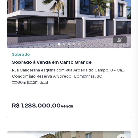
9
Sobrado
Sobrado à Venda em Canto Grande
Rua Cangerana esquina com Rua Aroeira do Campo
,
0
-
Canto Grande
Condomínio Reserva Arvoredo
·
Bombinhas
,
SC
80
m²
2
3
1
R$ 1.288.000,00
Venda