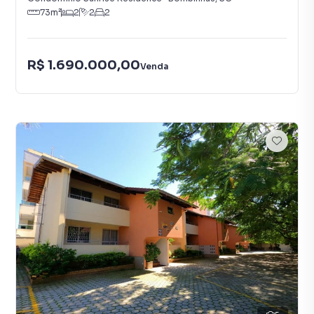
73
m²
2
2
2
R$ 1.690.000,00
Venda